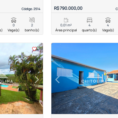
R$ 790.000,00
Código. 2514
Código. 2514
C
C
0
2
0,01 m²
4
4
s)
Vaga(s)
banho(s)
Área principal
quarto(s)
Vaga(s)
<
<
<
<
›
‹
Next
Previous