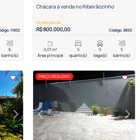
Chácara à venda no Ribeirãozinho
R$ 980.000,00
R$ 800.000,00
digo. 11802
digo. 11802
Código. 9850
Código. 9850
6
0,01 m²
5
0
5
banho(s)
Área principal
quarto(s)
Vaga(s)
banho(s)
<
<
<
PREÇO REDUZIDO
›
‹
›
Next
Previous
Next