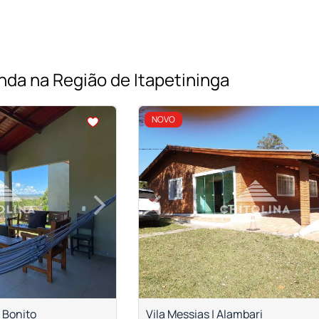
nda na Região de Itapetininga
<
<
<
<
NOVO
›
‹
Next
Previous
 Bonito
Vila Messias | Alambari