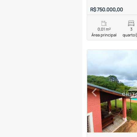
R$ 750.000,00
0,01 m²
3
Área principal
quarto(
<
<
<
<
‹
Previous