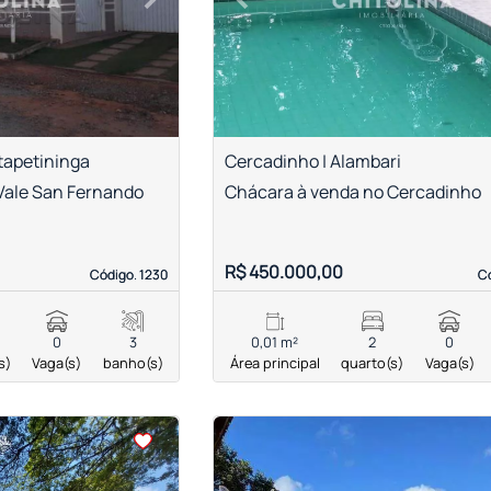
Next
Previous
Itapetininga
Cercadinho | Alambari
Vale San Fernando
Chácara à venda no Cercadinho
R$ 450.000,00
Código. 1230
Código. 1230
Có
Có
0
3
0,01 m²
2
0
s)
Vaga(s)
banho(s)
Área principal
quarto(s)
Vaga(s)
<
<
<
<