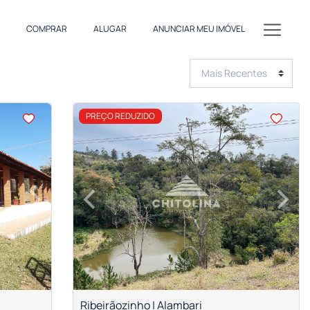
COMPRAR
ALUGAR
ANUNCIAR MEU IMÓVEL
<
<
<
<
PREÇO REDUZIDO
›
‹
›
Next
Previous
Next
Ribeirãozinho | Alambari