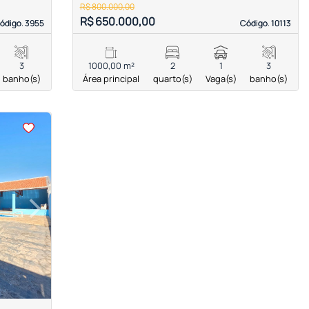
R$ 800.000,00
R$ 650.000,00
ódigo. 3955
ódigo. 3955
Código. 10113
Código. 10113
3
1000,00 m²
2
1
3
banho(s)
Área principal
quarto(s)
Vaga(s)
banho(s)
›
Next