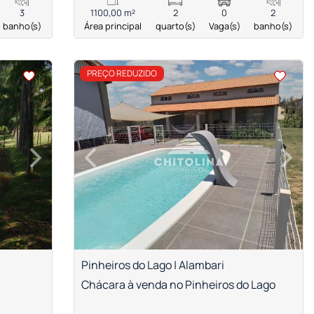
3
1100,00 m²
2
0
2
banho(s)
Área principal
quarto(s)
Vaga(s)
banho(s)
<
<
<
<
PREÇO REDUZIDO
›
‹
›
Next
Previous
Next
Pinheiros do Lago | Alambari
Chácara à venda no Pinheiros do Lago