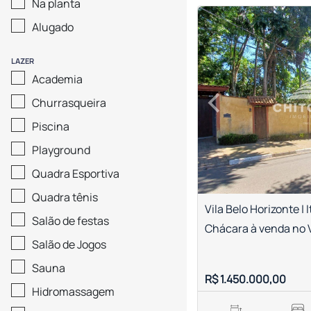
Na planta
<
<
<
<
Alugado
LAZER
Academia
‹
Churrasqueira
Previous
Piscina
Playground
Quadra Esportiva
Quadra tênis
Vila Belo Horizonte | 
Salão de festas
Chácara à venda no V
Salão de Jogos
Sauna
R$ 1.450.000,00
Hidromassagem