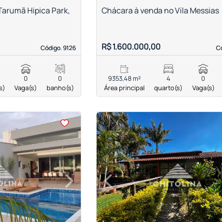
Tarumã Hipica Park,
Chácara à venda no Vila Messias
R$ 1.600.000,00
Código. 9126
Código. 9126
Có
Có
0
0
9353,48 m²
4
0
s)
Vaga(s)
banho(s)
Área principal
quarto(s)
Vaga(s)
<
<
<
<
›
‹
Next
Previous