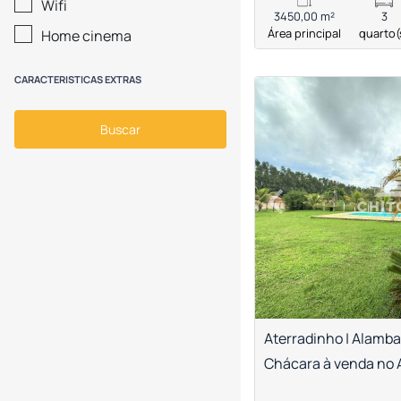
Wifi
3450,00 m²
3
Área principal
quarto(
Home cinema
CARACTERISTICAS EXTRAS
<
<
<
<
Buscar
‹
Previous
Aterradinho | Alamba
Chácara à venda no 