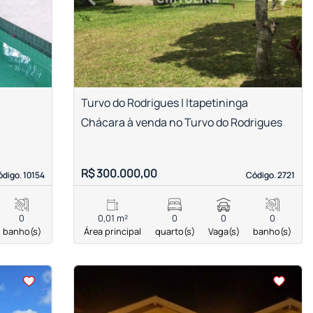
Next
Previous
Next
Turvo do Rodrigues | Itapetininga
Chácara à venda no Turvo do Rodrigues
R$ 300.000,00
digo. 10154
digo. 10154
Código. 2721
Código. 2721
0
0,01 m²
0
0
0
banho(s)
Área principal
quarto(s)
Vaga(s)
banho(s)
<
<
<
<