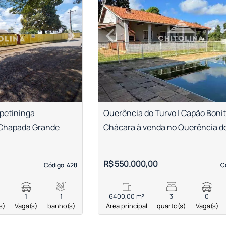
›
‹
Next
Previous
petininga
Querência do Turvo | Capão Boni
 Chapada Grande
Chácara à venda no Querência d
R$ 550.000,00
Código. 428
Código. 428
C
C
1
1
6400,00 m²
3
0
s)
Vaga(s)
banho(s)
Área principal
quarto(s)
Vaga(s)