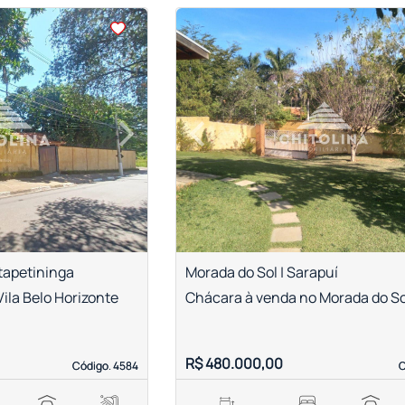
<
<
<
<
›
‹
Next
Previous
Itapetininga
Morada do Sol | Sarapuí
ila Belo Horizonte
Chácara à venda no Morada do So
R$ 480.000,00
Código. 4584
Código. 4584
C
C