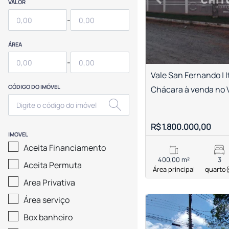
Previous
VALOR
-
ÁREA
-
Vale San Fernando | 
CÓDIGO DO IMÓVEL
Chácara à venda no 
R$ 1.800.000,00
IMOVEL
Aceita Financiamento
400,00 m²
3
Aceita Permuta
Área principal
quarto(
Area Privativa
Área serviço
<
<
<
<
Box banheiro