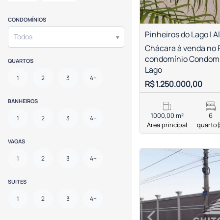
CONDOMÍNIOS
Pinheiros do Lago | A
Todos
Chácara à venda no 
condomínio Condomín
QUARTOS
Lago
1
2
3
4+
R$ 1.250.000,00
BANHEIROS
1000,00 m²
6
1
2
3
4+
Área principal
quarto(
VAGAS
<
<
<
<
1
2
3
4+
SUITES
1
2
3
4+
‹