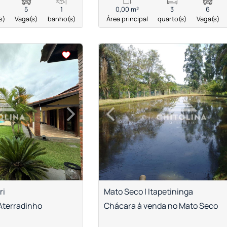
5
1
0,00 m²
3
6
s)
Vaga(s)
banho(s)
Área principal
quarto(s)
Vaga(s)
<
<
<
<
›
‹
Next
Previous
ri
Mato Seco | Itapetininga
Aterradinho
Chácara à venda no Mato Seco