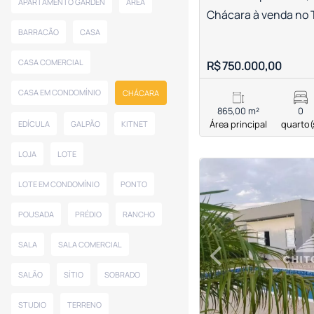
APARTAMENTO GARDEN
ÁREA
Chácara à venda no 
BARRACÃO
CASA
CASA COMERCIAL
R$ 750.000,00
CASA EM CONDOMÍNIO
CHÁCARA
865,00 m²
0
Área principal
quarto(
EDÍCULA
GALPÃO
KITNET
LOJA
LOTE
<
<
<
<
LOTE EM CONDOMÍNIO
PONTO
POUSADA
PRÉDIO
RANCHO
‹
SALA
SALA COMERCIAL
Previous
SALÃO
SÍTIO
SOBRADO
STUDIO
TERRENO