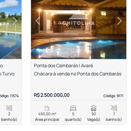
›
‹
›
Next
Previous
Next
to
Ponta dos Cambarás | Avaré
o Turvo
Chácara à venda no Ponta dos Cambarás
R$ 2.500.000,00
ódigo. 11574
ódigo. 11574
Código. 9171
Código. 9171
2
450,00 m²
5
50
7
banho(s)
Área principal
quarto(s)
Vaga(s)
banho(s)