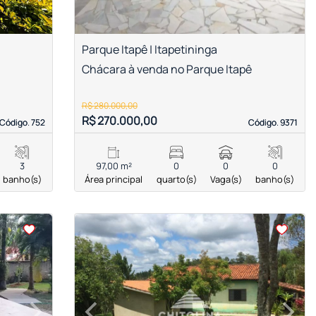
Parque Itapê | Itapetininga
Chácara à venda no Parque Itapê
R$ 280.000,00
R$ 270.000,00
Código. 752
Código. 752
Código. 9371
Código. 9371
3
97,00 m²
0
0
0
banho(s)
Área principal
quarto(s)
Vaga(s)
banho(s)
<
<
<
<
›
‹
›