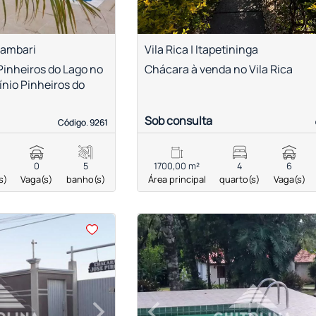
lambari
Vila Rica | Itapetininga
Pinheiros do Lago no
Chácara à venda no Vila Rica
io Pinheiros do
Sob consulta
Código. 9261
Código. 9261
0
5
1700,00 m²
4
6
s)
Vaga(s)
banho(s)
Área principal
quarto(s)
Vaga(s)
<
<
<
<
›
‹