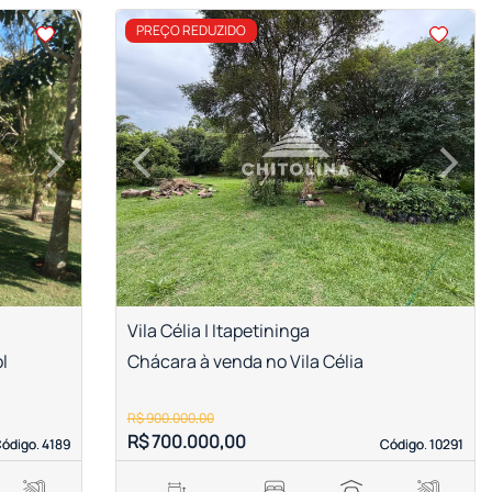
<
<
<
<
PREÇO REDUZIDO
›
‹
›
Next
Previous
Next
Vila Célia | Itapetininga
l
Chácara à venda no Vila Célia
R$ 900.000,00
R$ 700.000,00
ódigo. 4189
ódigo. 4189
Código. 10291
Código. 10291