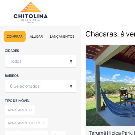
Chácaras, à ve
COMPRAR
ALUGAR
LANÇAMENTOS
<
<
<
<
CIDADES
BAIRROS
‹
0
Selecionados
Previous
TIPO DE IMÒVEL
APARTAMENTO
APARTAMENTO DUPLEX
Tarumã Hipica Park, |