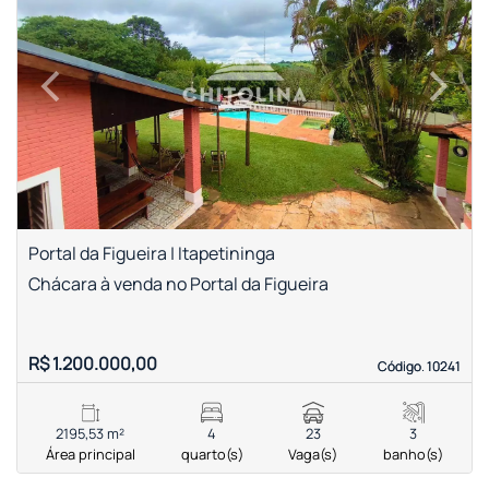
‹
›
Previous
Next
Portal da Figueira | Itapetininga
Chácara à venda no Portal da Figueira
R$ 1.200.000,00
Código. 10241
Código. 10241
2195,53 m²
4
23
3
Área principal
quarto(s)
Vaga(s)
banho(s)