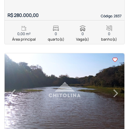
R$ 280.000,00
Código. 2837
Código. 2837
0,00 m²
0
0
0
Área principal
quarto(s)
Vaga(s)
banho(s)
<
<
<
<
‹
›
Previous
Next