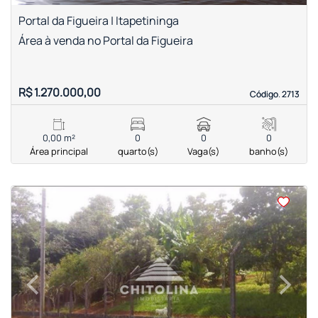
Portal da Figueira | Itapetininga
Área à venda no Portal da Figueira
R$ 1.270.000,00
Código. 2713
Código. 2713
0,00 m²
0
0
0
Área principal
quarto(s)
Vaga(s)
banho(s)
<
<
<
<
‹
›
Previous
Next