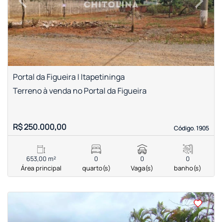
Previous
Next
Portal da Figueira | Itapetininga
Terreno à venda no Portal da Figueira
R$ 250.000,00
Código. 1905
Código. 1905
653,00 m²
0
0
0
Área principal
quarto(s)
Vaga(s)
banho(s)
<
<
<
<