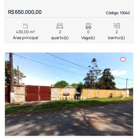
R$ 650.000,00
Código. 10042
Código. 10042
430,00 m²
2
0
2
Área principal
quarto(s)
Vaga(s)
banho(s)
<
<
<
<
‹
›
Previous
Next