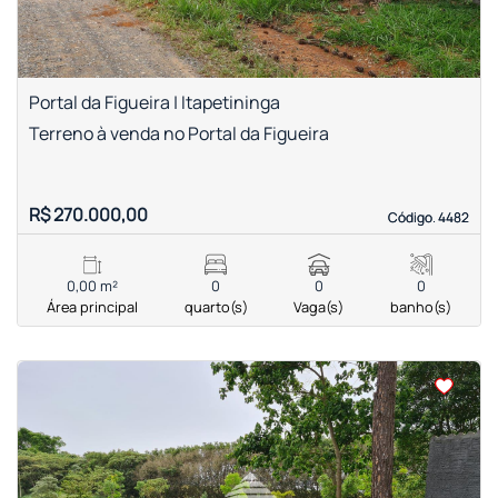
Portal da Figueira | Itapetininga
Terreno à venda no Portal da Figueira
R$ 270.000,00
Código. 4482
Código. 4482
0,00 m²
0
0
0
Área principal
quarto(s)
Vaga(s)
banho(s)
<