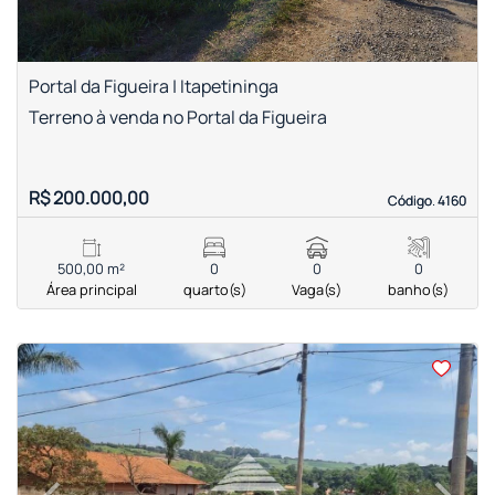
Portal da Figueira | Itapetininga
Terreno à venda no Portal da Figueira
R$ 200.000,00
Código. 4160
Código. 4160
500,00 m²
0
0
0
Área principal
quarto(s)
Vaga(s)
banho(s)
<
‹
›