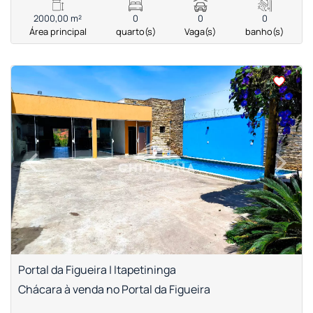
2000,00 m²
0
0
0
Área principal
quarto(s)
Vaga(s)
banho(s)
<
<
<
<
‹
›
Previous
Next
Portal da Figueira | Itapetininga
Chácara à venda no Portal da Figueira