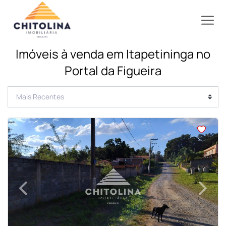
Imóveis à venda em Itapetininga no
Portal da Figueira
<
<
<
<
‹
›
Previous
Next