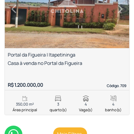
‹
›
Previous
Next
Portal da Figueira | Itapetininga
Casa à venda no Portal da Figueira
R$ 1.200.000,00
Código. 709
Código. 709
350,00 m²
3
4
4
Área principal
quarto(s)
Vaga(s)
banho(s)
Mais Filtros