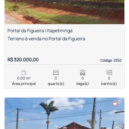
Portal da Figueira | Itapetininga
Terreno à venda no Portal da Figueira
R$ 320.000,00
Código. 2352
Código. 2352
0,00 m²
0
0
0
Área principal
quarto(s)
Vaga(s)
banho(s)
<
<
<
<