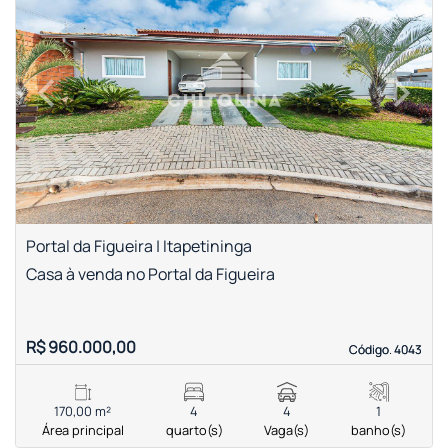
‹
›
Previous
Next
Portal da Figueira | Itapetininga
Casa à venda no Portal da Figueira
R$ 960.000,00
Código. 4043
Código. 4043
170,00 m²
4
4
1
Área principal
quarto(s)
Vaga(s)
banho(s)