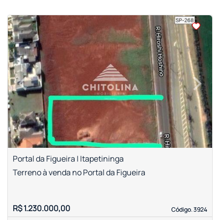
‹
›
Previous
Next
Portal da Figueira | Itapetininga
Terreno à venda no Portal da Figueira
R$ 1.230.000,00
Código. 3924
Código. 3924