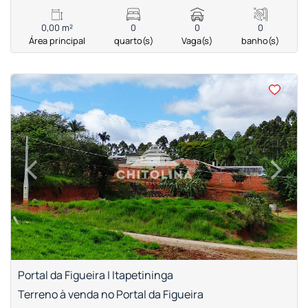
0,00 m²
0
0
0
Área principal
quarto(s)
Vaga(s)
banho(s)
<
<
<
<
‹
›
Previous
Next
Portal da Figueira | Itapetininga
Terreno à venda no Portal da Figueira