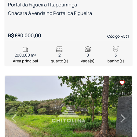
Portal da Figueira | Itapetininga
Chácara à venda no Portal da Figueira
R$ 880.000,00
Código. 4531
Código. 4531
2000,00 m²
2
0
3
Área principal
quarto(s)
Vaga(s)
banho(s)
‹
›
Previous
Next