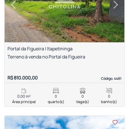
‹
›
Previous
Next
Portal da Figueira | Itapetininga
Terreno à venda no Portal da Figueira
R$ 810.000,00
Código. 4481
Código. 4481
0,00 m²
0
0
0
Área principal
quarto(s)
Vaga(s)
banho(s)
<
<
<
<