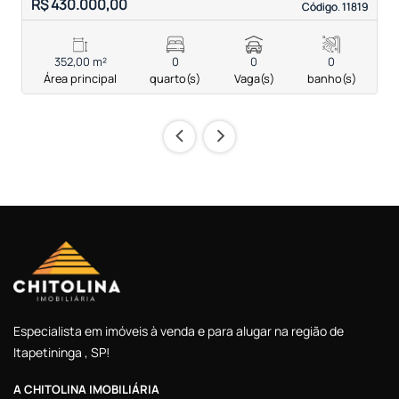
R$ 430.000,00
R
Código. 11819
Código. 11819
352,00 m²
0
0
0
Área principal
quarto(s)
Vaga(s)
banho(s)
‹
›
Especialista em imóveis à venda e para alugar na região de
Itapetininga , SP!
A CHITOLINA IMOBILIÁRIA