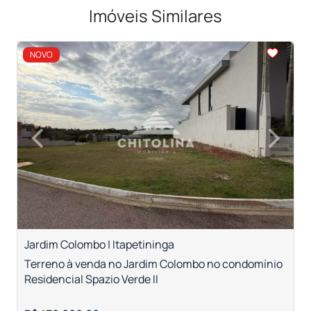
Imóveis Similares
<
<
<
<
NOVO
‹
›
Previous
Next
Jardim Colombo | Itapetininga
R
Terreno à venda no Jardim Colombo no condomínio
T
Residencial Spazio Verde II