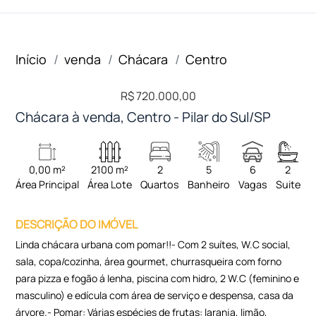
Início
venda
Chácara
Centro
R$ 720.000,00
Chácara à venda, Centro - Pilar do Sul/SP
0,00 m²
2100 m²
2
5
6
2
Área Principal
Área Lote
Quartos
Banheiro
Vagas
Suite
DESCRIÇÃO DO IMÓVEL
Linda chácara urbana com pomar!!- Com 2 suítes, W.C social,
sala, copa/cozinha, área gourmet, churrasqueira com forno
para pizza e fogão á lenha, piscina com hidro, 2 W.C (feminino e
masculino) e edícula com área de serviço e despensa, casa da
árvore.- Pomar: Várias espécies de frutas: laranja, limão,