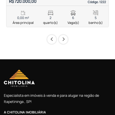
R$ 720.000,00
Código. 1222
Código. 1222
0,00 m²
2
6
5
Área principal
quarto(s)
Vaga(s)
banho(s)
‹
›
Especialista em imóveis à venda e para alugar na região de
Itapetininga , SP!
A CHITOLINA IMOBILIÁRIA