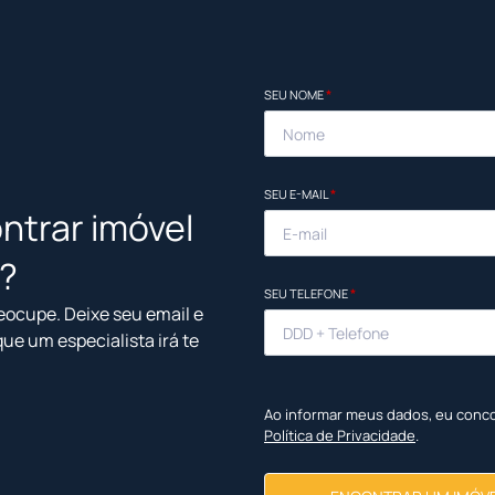
SEU NOME
*
SEU E-MAIL
*
ntrar imóvel
l?
SEU TELEFONE
*
eocupe. Deixe seu email e
que um especialista irá te
Ao informar meus dados, eu conc
Política de Privacidade
.