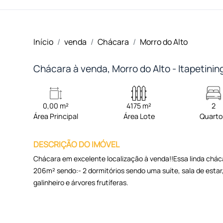
Início
venda
Chácara
Morro do Alto
Chácara à venda, Morro do Alto - Itapetini
0,00 m²
4175 m²
2
Área Principal
Área Lote
Quart
DESCRIÇÃO DO IMÓVEL
Chácara em excelente localização à venda!!Essa linda cháca
206m² sendo:- 2 dormitórios sendo uma suíte, sala de estar, 
galinheiro e árvores frutíferas.