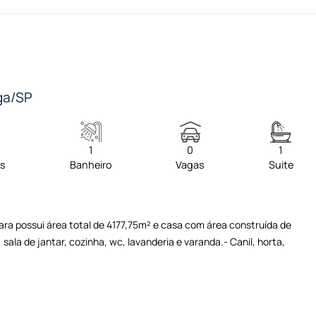
nga/SP
1
0
1
os
Banheiro
Vagas
Suite
ra possui área total de 4177,75m² e casa com área construída de
sala de jantar, cozinha, wc, lavanderia e varanda.- Canil, horta,