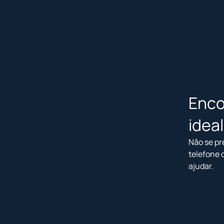
Enco
idea
Não se pr
telefone 
ajudar.