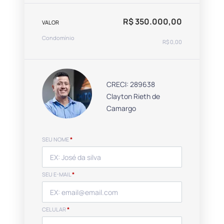
R$ 350.000,00
VALOR
Condomínio
R$ 0,00
CRECI: 289638
Clayton Rieth de
Camargo
SEU NOME
*
SEU E-MAIL
*
CELULAR
*