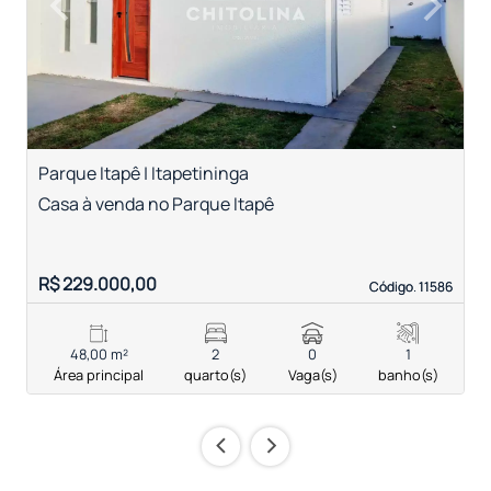
‹
›
Previous
Next
Parque Itapê | Itapetininga
R
Casa à venda no Parque Itapê
C
R$ 229.000,00
R
Código. 11586
Código. 11586
48,00 m²
2
0
1
Área principal
quarto(s)
Vaga(s)
banho(s)
‹
›