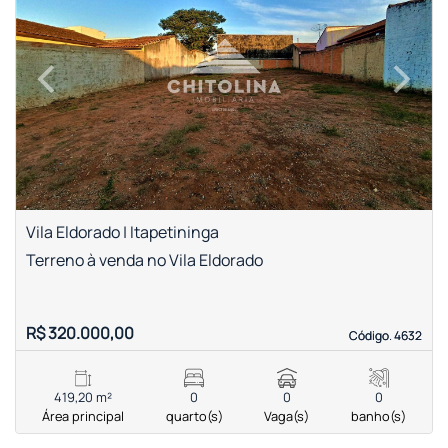
‹
›
Previous
Next
Vila Eldorado | Itapetininga
Terreno à venda no Vila Eldorado
R$ 320.000,00
Código. 4632
Código. 4632
419,20 m²
0
0
0
Área principal
quarto(s)
Vaga(s)
banho(s)