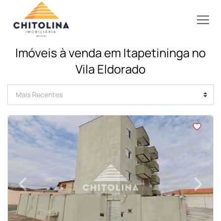
Imóveis à venda em Itapetininga no
Vila Eldorado
<
<
<
<
‹
›
Previous
Next