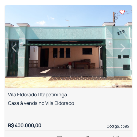
<
<
<
<
‹
›
Previous
Next
Vila Eldorado | Itapetininga
Casa à venda no Vila Eldorado
R$ 400.000,00
Código. 3395
Código. 3395