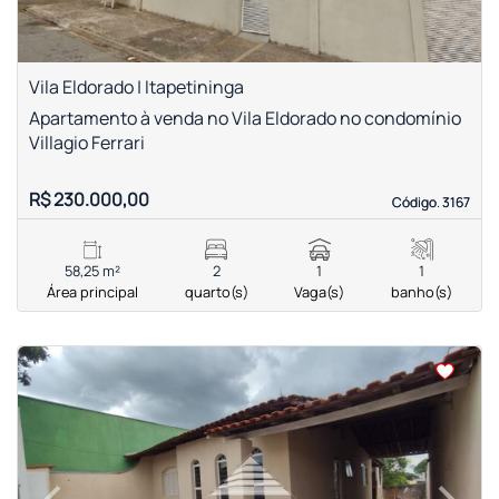
Vila Eldorado | Itapetininga
Apartamento à venda no Vila Eldorado no condomínio
Villagio Ferrari
R$ 230.000,00
Código. 3167
Código. 3167
58,25 m²
2
1
1
Área principal
quarto(s)
Vaga(s)
banho(s)
<
<
<
<
‹
›