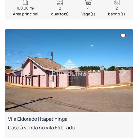
100,00 m²
2
4
2
Área principal
quarto(s)
Vaga(s)
banho(s)
<
<
<
<
‹
›
Previous
Next
Vila Eldorado | Itapetininga
Casa à venda no Vila Eldorado