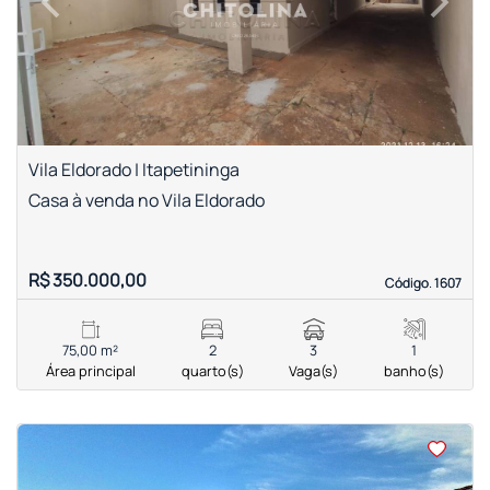
Previous
Next
Vila Eldorado | Itapetininga
Casa à venda no Vila Eldorado
R$ 350.000,00
Código. 1607
Código. 1607
75,00 m²
2
3
1
Área principal
quarto(s)
Vaga(s)
banho(s)
<
<
<
<