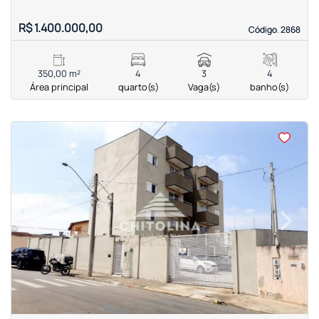
R$ 1.400.000,00
Código. 2868
Código. 2868
350,00 m²
4
3
4
Área principal
quarto(s)
Vaga(s)
banho(s)
<
<
<
<
‹
›
Previous
Next