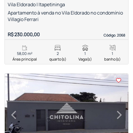
Vila Eldorado | Itapetininga
Apartamento à venda no Vila Eldorado no condomínio
Villagio Ferrari
R$ 230.000,00
Código. 2068
Código. 2068
58,00 m²
2
1
1
Área principal
quarto(s)
Vaga(s)
banho(s)
<
<
<
<
‹
›
Previous
Next