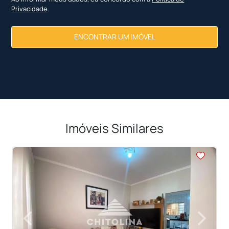
Privacidade
.
ENCONTRAR UM IMÓVEL
Imóveis Similares
<
<
<
<
<
‹
›
Previous
Next