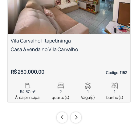
Vila Carvalho | Itapetininga
V
Casa à venda no Vila Carvalho
C
R$ 260.000,00
R
Código. 1152
Código. 1152
54,87 m²
2
1
1
Área principal
quarto(s)
Vaga(s)
banho(s)
‹
›