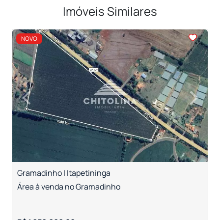
Imóveis Similares
<
NOVO
‹
›
Previous
Next
Gramadinho | Itapetininga
V
Área à venda no Gramadinho
Á