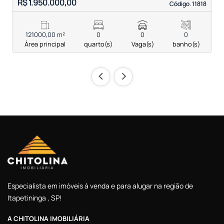
R$ 1.950.000,00
R
Código. 11818
Código. 11818
121000,00 m²
0
0
0
Área principal
quarto(s)
Vaga(s)
banho(s)
‹
›
Especialista em imóveis à venda e para alugar na região de
Itapetininga , SP!
A CHITOLINA IMOBILIÁRIA