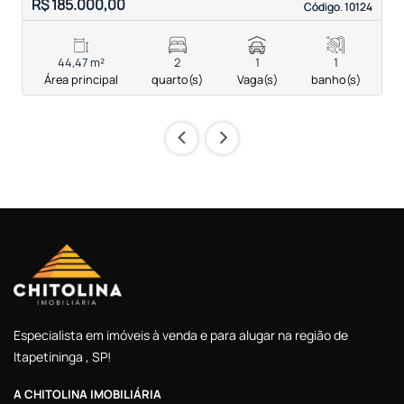
R$ 185.000,00
R
Código. 10124
Código. 10124
44,47 m²
2
1
1
Área principal
quarto(s)
Vaga(s)
banho(s)
‹
›
Especialista em imóveis à venda e para alugar na região de
Itapetininga , SP!
A CHITOLINA IMOBILIÁRIA