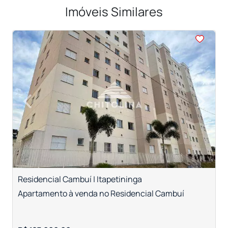
Imóveis Similares
<
<
<
<
<
‹
›
Previous
Next
Residencial Cambuí | Itapetininga
V
Apartamento à venda no Residencial Cambuí
A
T
R