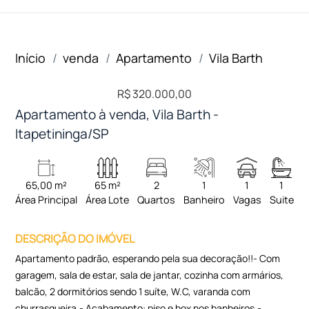
Início
venda
Apartamento
Vila Barth
R$ 320.000,00
Apartamento à venda, Vila Barth -
Itapetininga/SP
65,00 m²
65 m²
2
1
1
1
Área Principal
Área Lote
Quartos
Banheiro
Vagas
Suite
DESCRIÇÃO DO IMÓVEL
Apartamento padrão, esperando pela sua decoração!!- Com
garagem, sala de estar, sala de jantar, cozinha com armários,
balcão, 2 dormitórios sendo 1 suíte, W.C, varanda com
churrasqueira.- Acabamento: piso e box nos banheiros.-