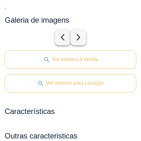
.
Galeria de imagens
arrow_back_ios_new
arrow_forward_ios
Ver imóveis à Venda
Ver imóveis para Locação
Características
Outras caracteristicas