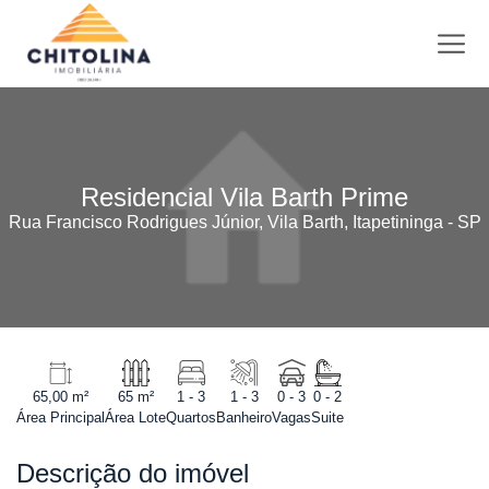
Residencial Vila Barth Prime
Rua Francisco Rodrigues Júnior, Vila Barth, Itapetininga - SP
65,00 m²
65 m²
1 - 3
1 - 3
0 - 3
0 - 2
Área Principal
Área Lote
Quartos
Banheiro
Vagas
Suite
Descrição do imóvel