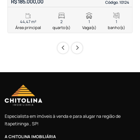
R$ 185.000,00
R
Código. 10124
Código. 10124
44,47 m²
2
1
1
Área principal
quarto(s)
Vaga(s)
banho(s)
‹
›
Especialista em imóveis à venda e para alugar na região de
Itapetininga , SP!
A CHITOLINA IMOBILIÁRIA