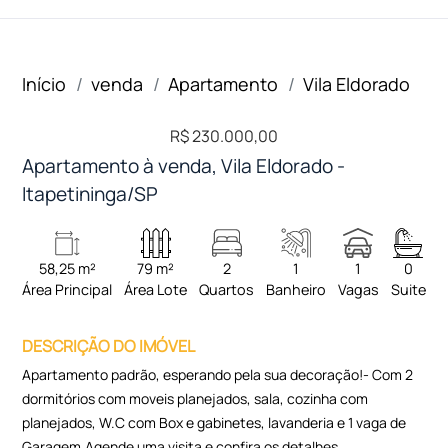
Início
venda
Apartamento
Vila Eldorado
R$ 230.000,00
Apartamento à venda, Vila Eldorado -
Itapetininga/SP
58,25 m²
79 m²
2
1
1
0
Área Principal
Área Lote
Quartos
Banheiro
Vagas
Suite
DESCRIÇÃO DO IMÓVEL
Apartamento padrão, esperando pela sua decoração!- Com 2
dormitórios com moveis planejados, sala, cozinha com
planejados, W.C com Box e gabinetes, lavanderia e 1 vaga de
Garagem.Agende uma visita e confira os detalhes.