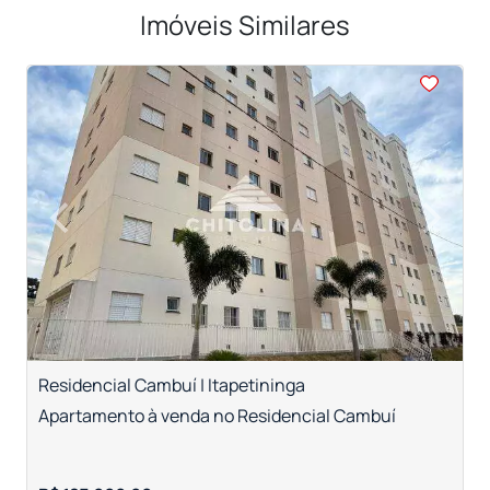
Imóveis Similares
<
<
<
<
<
‹
›
Previous
Next
Residencial Cambuí | Itapetininga
V
Apartamento à venda no Residencial Cambuí
A
T
R