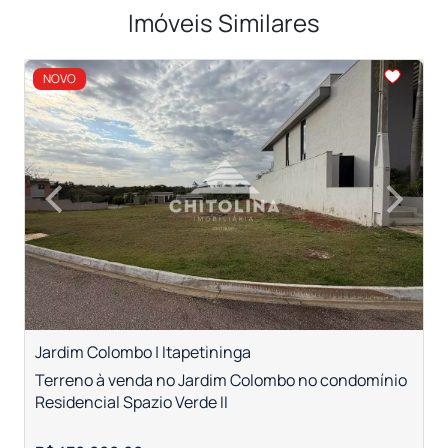
Imóveis Similares
<
<
<
<
NOVO
‹
›
Previous
Next
Jardim Colombo | Itapetininga
R
Terreno à venda no Jardim Colombo no condomínio
T
Residencial Spazio Verde II