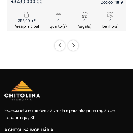
R$ 430.000,00
R
Código. 11819
Código. 11819
352,00 m²
0
0
0
Área principal
quarto(s)
Vaga(s)
banho(s)
‹
›
Especialista em imóveis à venda e para alugar na região de
Itapetininga , SP!
A CHITOLINA IMOBILIÁRIA