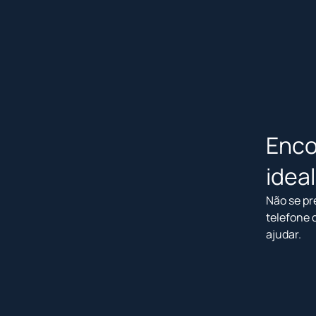
Enco
idea
Não se pr
telefone 
ajudar.