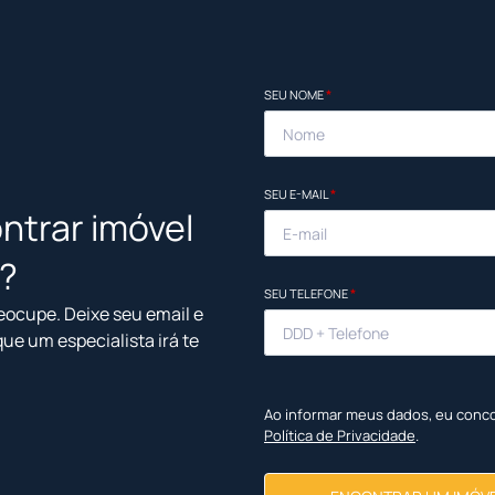
SEU NOME
*
SEU E-MAIL
*
ntrar imóvel
l?
SEU TELEFONE
*
eocupe. Deixe seu email e
que um especialista irá te
Ao informar meus dados, eu conc
Política de Privacidade
.