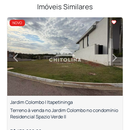
Imóveis Similares
<
<
<
<
NOVO
‹
›
Previous
Next
Jardim Colombo | Itapetininga
R
Terreno à venda no Jardim Colombo no condomínio
T
Residencial Spazio Verde II