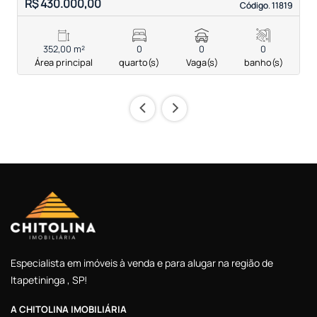
R$ 430.000,00
R
Código. 11819
Código. 11819
352,00 m²
0
0
0
Área principal
quarto(s)
Vaga(s)
banho(s)
‹
›
Especialista em imóveis à venda e para alugar na região de
Itapetininga , SP!
A CHITOLINA IMOBILIÁRIA