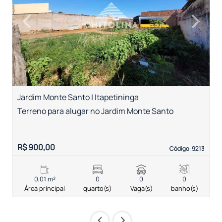
‹
›
Previous
Next
Jardim Monte Santo | Itapetininga
V
Terreno para alugar no Jardim Monte Santo
T
R$ 900,00
R
Código. 9213
Código. 9213
0,01 m²
0
0
0
Área principal
quarto(s)
Vaga(s)
banho(s)
‹
›