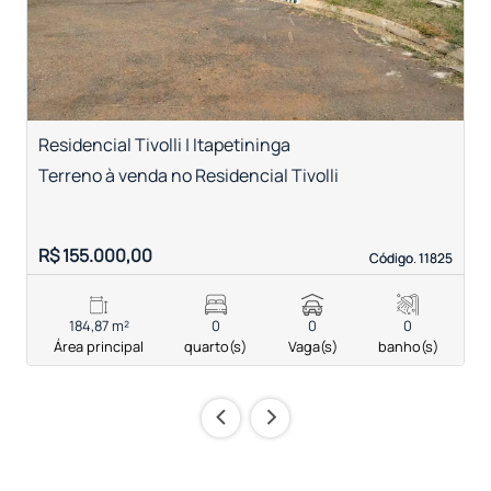
Residencial Tivolli | Itapetininga
T
Terreno à venda no Residencial Tivolli
T
c
R$ 155.000,00
R
Código. 11825
Código. 11825
184,87 m²
0
0
0
Área principal
quarto(s)
Vaga(s)
banho(s)
‹
›