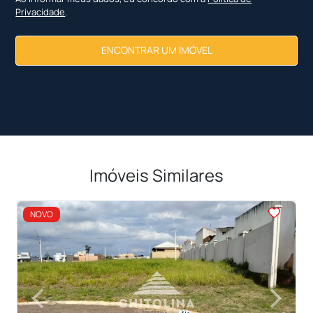
Privacidade
.
ENCONTRAR UM IMÓVEL
Imóveis Similares
<
NOVO
‹
›
Previous
Next