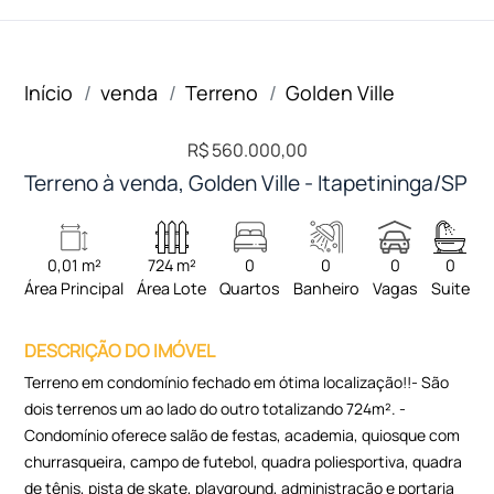
Início
venda
Terreno
Golden Ville
R$ 560.000,00
Terreno à venda, Golden Ville - Itapetininga/SP
0,01 m²
724 m²
0
0
0
0
Área Principal
Área Lote
Quartos
Banheiro
Vagas
Suite
DESCRIÇÃO DO IMÓVEL
Terreno em condomínio fechado em ótima localização!!- São
dois terrenos um ao lado do outro totalizando 724m². -
Condomínio oferece salão de festas, academia, quiosque com
churrasqueira, campo de futebol, quadra poliesportiva, quadra
de tênis, pista de skate, playground, administração e portaria