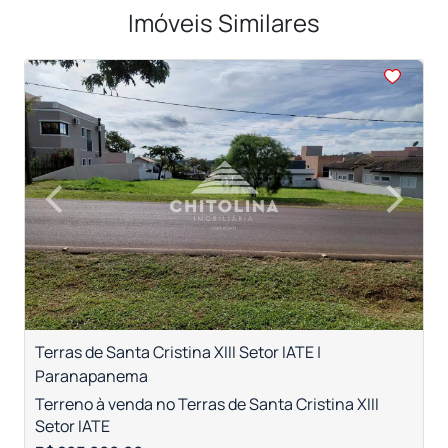
Imóveis Similares
<
<
<
<
<
‹
›
Previous
Next
Terras de Santa Cristina XIII Setor IATE |
R
Paranapanema
T
c
Terreno à venda no Terras de Santa Cristina XIII
Setor IATE