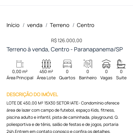
Início
venda
Terreno
Centro
R$ 126.000,00
Terreno à venda, Centro - Paranapanema/SP
0,00 m²
450 m²
0
0
0
0
Área Principal
Área Lote
Quartos
Banheiro
Vagas
Suite
DESCRIÇÃO DO IMÓVEL
LOTE DE 450,00 M² 15X30 SETOR IATE- Condomínio oferece
área de lazer com campo de futebol, espaço Kids, fitness,
piscina adulto e infantil, pista de caminhada, playground, Q.
poliesportiva e de tênis, salão de festas e de jogos, portaria
24h.Entrem em contato conosco e confira os detalhes.