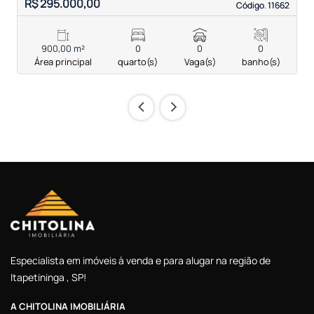
R$ 295.000,00
R
Código. 11662
Código. 11662
900,00 m²
0
0
0
Área principal
quarto(s)
Vaga(s)
banho(s)
‹
›
Especialista em imóveis à venda e para alugar na região de
Itapetininga , SP!
A CHITOLINA IMOBILIÁRIA