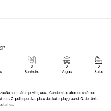
/SP
0
0
0
os
Banheiro
Vagas
Suite
zação numa área privilegiada.- Condomínio oferece salão de
bol, Q. poliesportiva, pista de skate, playground, Q. de tênis,
detalhes.