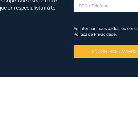
eocupe. Deixe seu email e
que um especialista irá te
Ao informar meus dados, eu conc
Política de Privacidade
.
ENCONTRAR UM IMÓV
Imóveis Similares
<
<
<
<
NOVO