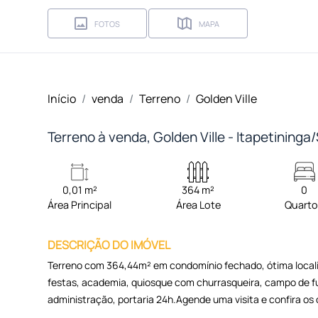
FOTOS
MAPA
Início
venda
Terreno
Golden Ville
Terreno à venda, Golden Ville - Itapetininga
0,01 m²
364 m²
0
Área Principal
Área Lote
Quart
DESCRIÇÃO DO IMÓVEL
Terreno com 364,44m² em condomínio fechado, ótima locali
festas, academia, quiosque com churrasqueira, campo de fute
administração, portaria 24h.Agende uma visita e confira os 