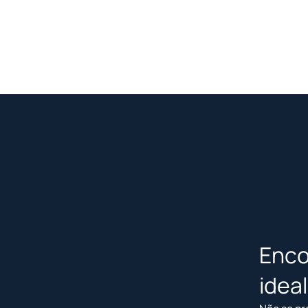
Enco
idea