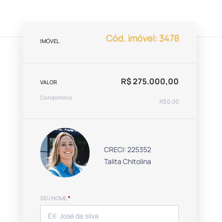
Cód. imóvel: 3478
IMÓVEL
R$ 275.000,00
VALOR
Condomínio
R$ 0,00
CRECI: 225352
Talita Chitolina
SEU NOME
*