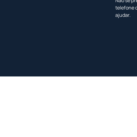
Não se pr
telefone 
ajudar.
<
<
<
<
NOVO
NOVO