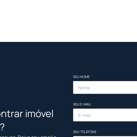
SEU NOME
*
SEU E-MAIL
*
ntrar imóvel
l?
SEU TELEFONE
*