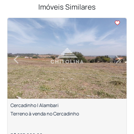
Imóveis Similares
<
<
<
<
<
‹
›
Previous
Next
Cercadinho | Alambari
P
Terreno à venda no Cercadinho
T
c