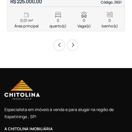
R$ 225.000,00
R
Código. 2651
Código. 2651
0,01 m²
0
0
0
Área principal
quarto(s)
Vaga(s)
banho(s)
‹
›
Especialista em imóveis à venda e para alugar na região de
Itapetininga , SP!
A CHITOLINA IMOBILIÁRIA