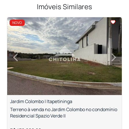
Imóveis Similares
<
<
<
<
NOVO
‹
›
Previous
Next
Jardim Colombo | Itapetininga
R
Terreno à venda no Jardim Colombo no condomínio
T
Residencial Spazio Verde II