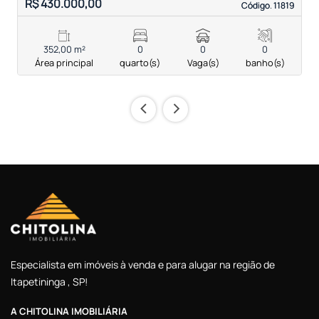
R$ 430.000,00
R
Código. 11819
Código. 11819
352,00 m²
0
0
0
Área principal
quarto(s)
Vaga(s)
banho(s)
‹
›
Especialista em imóveis à venda e para alugar na região de
Itapetininga , SP!
A CHITOLINA IMOBILIÁRIA