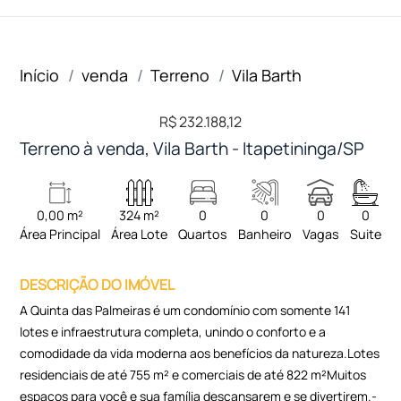
Início
venda
Terreno
Vila Barth
R$ 232.188,12
Terreno à venda, Vila Barth - Itapetininga/SP
0,00 m²
324 m²
0
0
0
0
Área Principal
Área Lote
Quartos
Banheiro
Vagas
Suite
DESCRIÇÃO DO IMÓVEL
A Quinta das Palmeiras é um condomínio com somente 141
lotes e infraestrutura completa, unindo o conforto e a
comodidade da vida moderna aos benefícios da natureza.Lotes
residenciais de até 755 m² e comerciais de até 822 m²Muitos
espaços para você e sua família descansarem e se divertirem.-