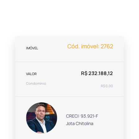
Cód. imóvel: 2762
IMÓVEL
R$ 232.188,12
VALOR
Condomínio
R$ 0,00
CRECI: 93.921-F
Jota Chitolina