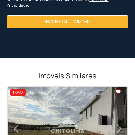
Privacidade
.
ENCONTRAR UM IMÓVEL
Imóveis Similares
<
<
<
<
NOVO
‹
›
Previous
Next