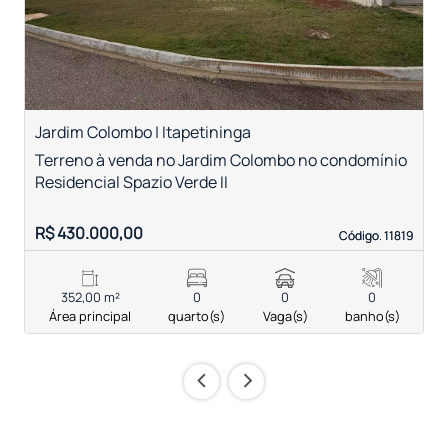
Jardim Colombo | Itapetininga
R
Terreno à venda no Jardim Colombo no condomínio
T
Residencial Spazio Verde II
R$ 430.000,00
R
Código. 11819
Código. 11819
352,00 m²
0
0
0
Área principal
quarto(s)
Vaga(s)
banho(s)
‹
›