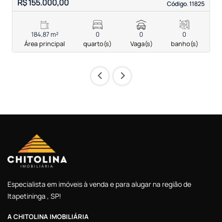
R$ 155.000,00
R
Código. 11825
Código. 11825
184,87 m²
0
0
0
Área principal
quarto(s)
Vaga(s)
banho(s)
‹
›
Especialista em imóveis à venda e para alugar na região de
Itapetininga , SP!
A CHITOLINA IMOBILIÁRIA