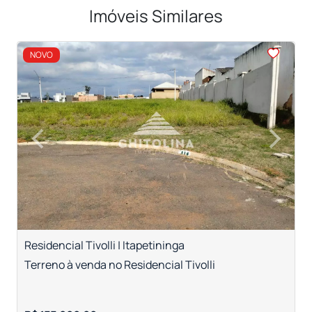
Imóveis Similares
<
NOVO
‹
›
Previous
Next
Residencial Tivolli | Itapetininga
T
Terreno à venda no Residencial Tivolli
T
c