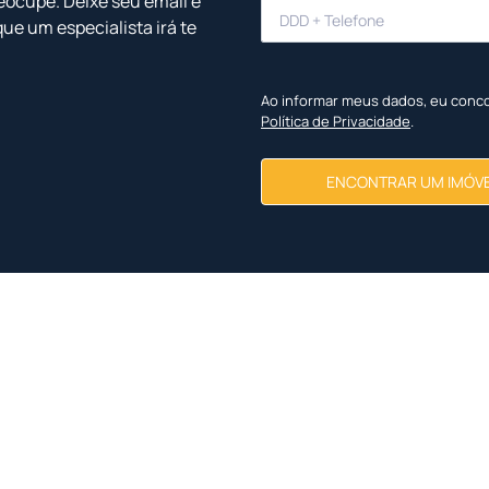
eocupe. Deixe seu email e
que um especialista irá te
Ao informar meus dados, eu conc
Política de Privacidade
.
ENCONTRAR UM IMÓV
Imóveis Similares
<
<
<
<
NOVO