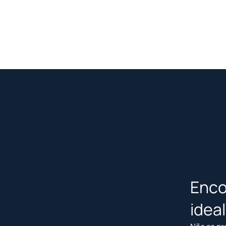
Enco
idea