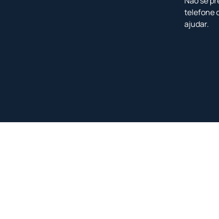
Não se pr
telefone 
ajudar.
<
<
<
<
NOVO
NOVO