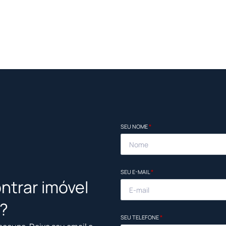
SEU NOME
*
SEU E-MAIL
*
ntrar imóvel
l?
SEU TELEFONE
*