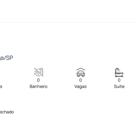
nga/SP
0
0
0
os
Banheiro
Vagas
Suite
Fechado