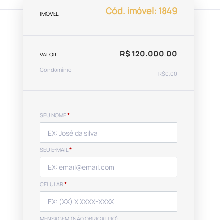
Cód. imóvel: 1849
IMÓVEL
R$ 120.000,00
VALOR
Condomínio
R$ 0,00
SEU NOME
*
SEU E-MAIL
*
CELULAR
*
MENSAGEM (NÃO OBRIGATRIO)