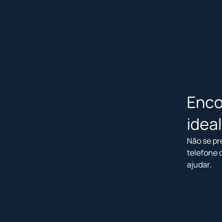
Enco
idea
Não se pr
telefone 
ajudar.