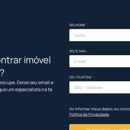
SEU NOME
*
SEU E-MAIL
*
ntrar imóvel
l?
SEU TELEFONE
*
eocupe. Deixe seu email e
que um especialista irá te
Ao informar meus dados, eu conc
Política de Privacidade
.