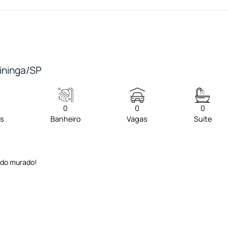
tininga/SP
0
0
0
os
Banheiro
Vagas
Suite
odo murado!