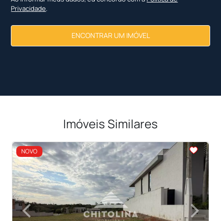
Privacidade
.
ENCONTRAR UM IMÓVEL
Imóveis Similares
<
<
<
<
NOVO
‹
›
Previous
Next