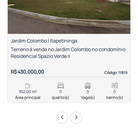
Jardim Colombo | Itapetininga
R
Terreno à venda no Jardim Colombo no condomínio
T
Residencial Spazio Verde II
R$ 430.000,00
R
Código. 11819
Código. 11819
352,00 m²
0
0
0
Área principal
quarto(s)
Vaga(s)
banho(s)
‹
›