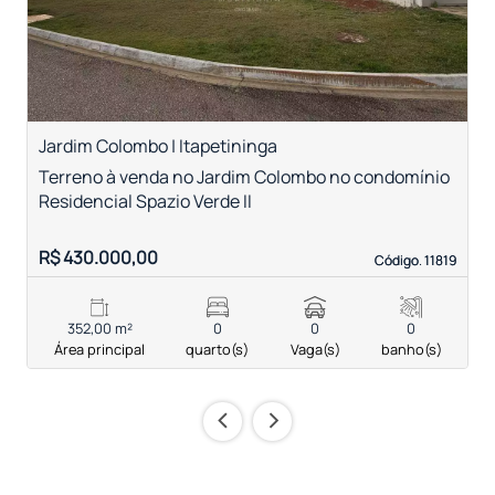
Jardim Colombo | Itapetininga
R
Terreno à venda no Jardim Colombo no condomínio
T
Residencial Spazio Verde II
R$ 430.000,00
R
Código. 11819
Código. 11819
352,00 m²
0
0
0
Área principal
quarto(s)
Vaga(s)
banho(s)
‹
›