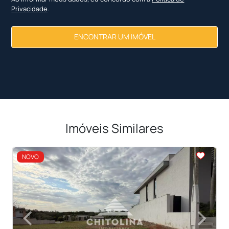
Privacidade
.
ENCONTRAR UM IMÓVEL
Imóveis Similares
<
<
<
<
NOVO
‹
›
Previous
Next