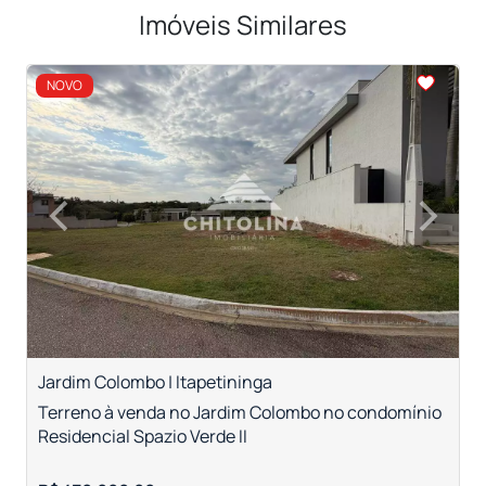
Imóveis Similares
<
<
<
<
NOVO
‹
›
Previous
Next
Jardim Colombo | Itapetininga
R
Terreno à venda no Jardim Colombo no condomínio
T
Residencial Spazio Verde II