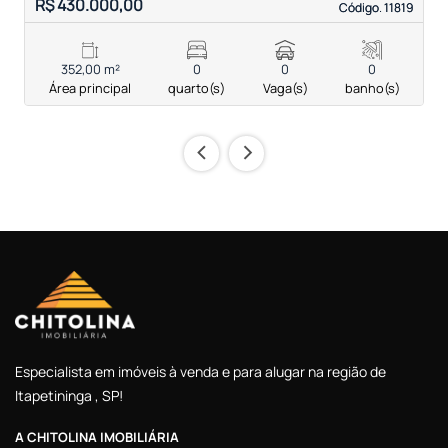
R$ 430.000,00
R
Código. 11819
Código. 11819
352,00 m²
0
0
0
Área principal
quarto(s)
Vaga(s)
banho(s)
‹
›
Especialista em imóveis à venda e para alugar na região de
Itapetininga , SP!
A CHITOLINA IMOBILIÁRIA