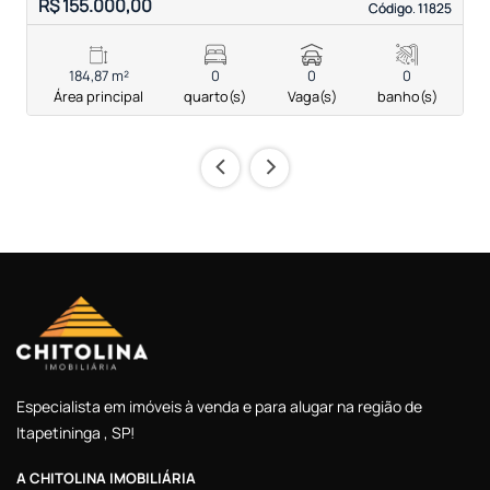
R$ 155.000,00
R
Código. 11825
Código. 11825
184,87 m²
0
0
0
Área principal
quarto(s)
Vaga(s)
banho(s)
‹
›
Especialista em imóveis à venda e para alugar na região de
Itapetininga , SP!
A CHITOLINA IMOBILIÁRIA