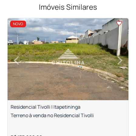
Imóveis Similares
<
NOVO
‹
›
Previous
Next
Residencial Tivolli | Itapetininga
T
Terreno à venda no Residencial Tivolli
T
c