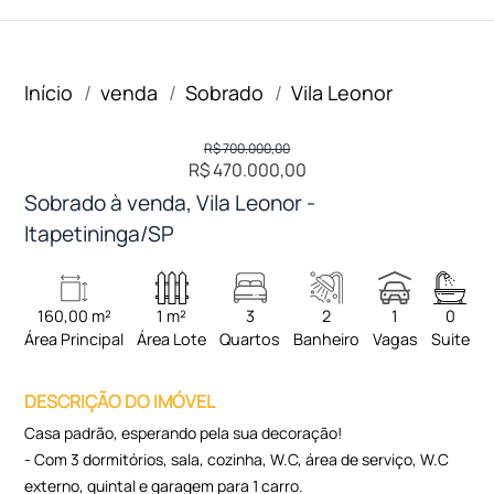
Início
venda
Sobrado
Vila Leonor
R$ 700.000,00
R$ 470.000,00
Sobrado à venda, Vila Leonor -
Itapetininga/SP
160,00 m²
1 m²
3
2
1
0
Área Principal
Área Lote
Quartos
Banheiro
Vagas
Suite
DESCRIÇÃO DO IMÓVEL
Casa padrão, esperando pela sua decoração!
- Com 3 dormitórios, sala, cozinha, W.C, área de serviço, W.C
externo, quintal e garagem para 1 carro.