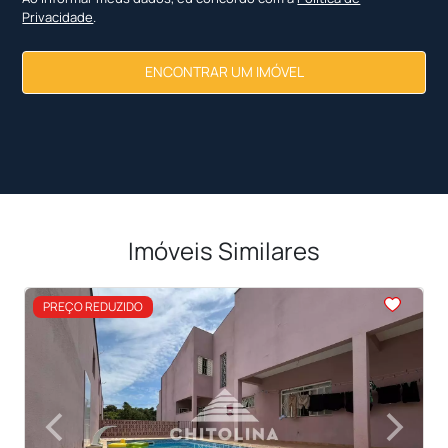
Privacidade
.
ENCONTRAR UM IMÓVEL
Imóveis Similares
<
<
<
<
<
PREÇO REDUZIDO
‹
›
Previous
Next