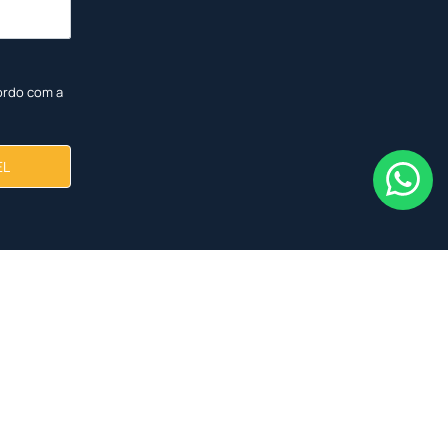
ordo com a
EL
<
<
<
<
<
<