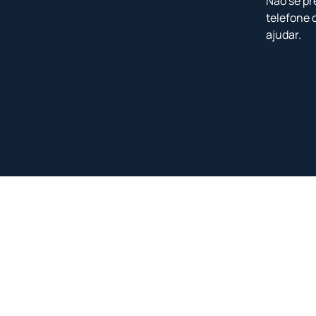
Não se pr
telefone 
ajudar.
<
<
<
<
<
<
<
<
PREÇO REDUZIDO