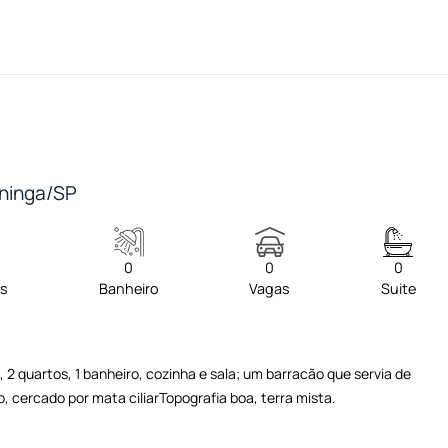
tininga/SP
0
0
0
os
Banheiro
Vagas
Suite
 2 quartos, 1 banheiro, cozinha e sala; um barracão que servia de
, cercado por mata ciliarTopografia boa, terra mista.