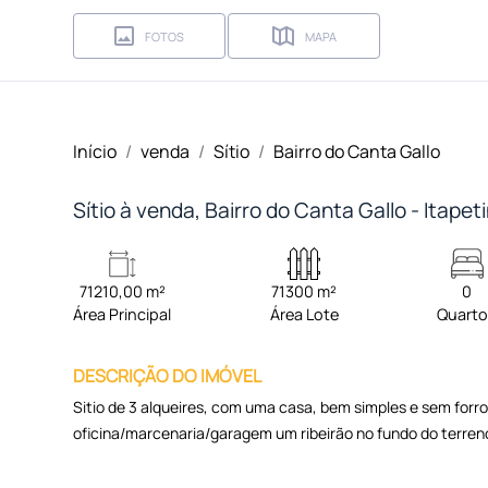
FOTOS
MAPA
Início
venda
Sítio
Bairro do Canta Gallo
Sítio à venda, Bairro do Canta Gallo - Itape
71210,00 m²
71300 m²
0
Área Principal
Área Lote
Quart
DESCRIÇÃO DO IMÓVEL
Sitio de 3 alqueires, com uma casa, bem simples e sem forro,
oficina/marcenaria/garagem um ribeirão no fundo do terreno