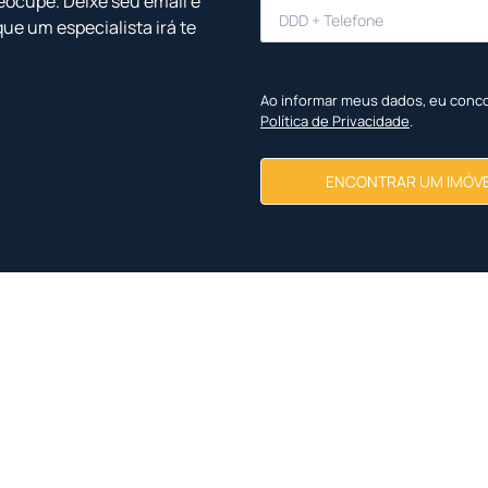
eocupe. Deixe seu email e
que um especialista irá te
Ao informar meus dados, eu conc
Política de Privacidade
.
ENCONTRAR UM IMÓV
Imóveis Similares
<
<
<
<