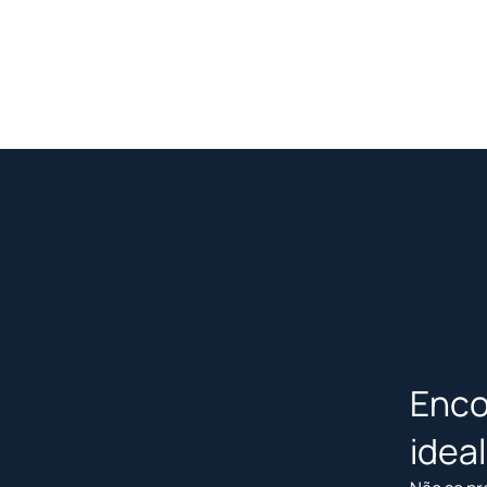
Enco
idea