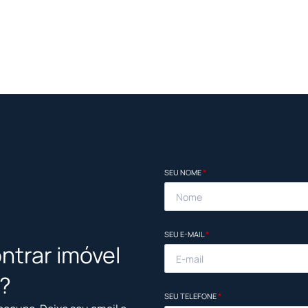
SEU NOME
*
SEU E-MAIL
*
ntrar imóvel
l?
SEU TELEFONE
*