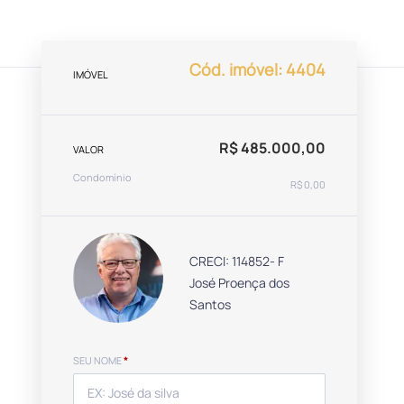
Cód. imóvel: 4404
IMÓVEL
R$ 485.000,00
VALOR
Condomínio
R$ 0,00
CRECI: 114852- F
José Proença dos
Santos
SEU NOME
*