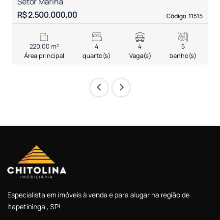
Setor Marina
R$ 2.500.000,00
R
Código. 11515
Código. 11515
220,00 m²
4
4
5
Área principal
quarto(s)
Vaga(s)
banho(s)
‹
›
Especialista em imóveis à venda e para alugar na região de
Itapetininga , SP!