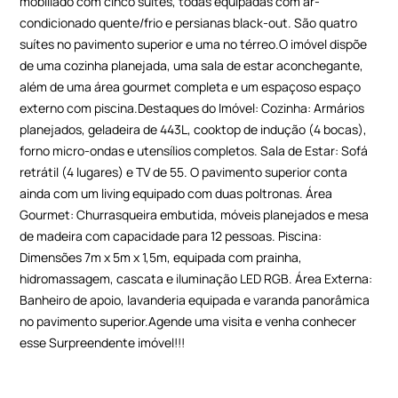
mobiliado com cinco suítes, todas equipadas com ar-
condicionado quente/frio e persianas black-out. São quatro
suítes no pavimento superior e uma no térreo.O imóvel dispõe
de uma cozinha planejada, uma sala de estar aconchegante,
além de uma área gourmet completa e um espaçoso espaço
externo com piscina.Destaques do Imóvel: Cozinha: Armários
planejados, geladeira de 443L, cooktop de indução (4 bocas),
forno micro-ondas e utensílios completos. Sala de Estar: Sofá
retrátil (4 lugares) e TV de 55. O pavimento superior conta
ainda com um living equipado com duas poltronas. Área
Gourmet: Churrasqueira embutida, móveis planejados e mesa
de madeira com capacidade para 12 pessoas. Piscina:
Dimensões 7m x 5m x 1,5m, equipada com prainha,
hidromassagem, cascata e iluminação LED RGB. Área Externa:
Banheiro de apoio, lavanderia equipada e varanda panorâmica
no pavimento superior.Agende uma visita e venha conhecer
esse Surpreendente imóvel!!!