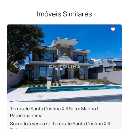
Imóveis Similares
<
<
<
<
<
‹
›
Previous
Next
Terras de Santa Cristina XIII Setor Marina |
R
Paranapanema
S
Sobrado à venda no Terras de Santa Cristina XIII