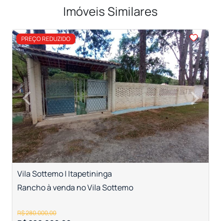
Imóveis Similares
<
<
<
<
<
PREÇO REDUZIDO
‹
›
Previous
Next
Vila Sottemo | Itapetininga
C
Rancho à venda no Vila Sottemo
R
R$ 280.000,00