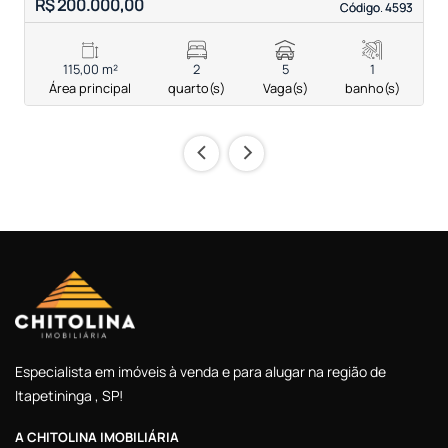
R$ 200.000,00
R
Código. 4593
Código. 4593
115,00 m²
2
5
1
Área principal
quarto(s)
Vaga(s)
banho(s)
‹
›
Especialista em imóveis à venda e para alugar na região de
Itapetininga , SP!
A CHITOLINA IMOBILIÁRIA