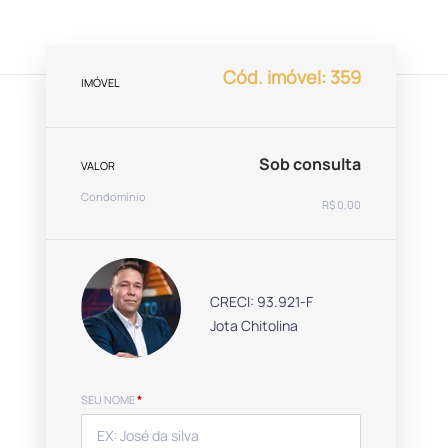
Cód. imóvel: 359
IMÓVEL
Sob consulta
VALOR
Condomínio
R$ 0,00
CRECI: 93.921-F
Jota Chitolina
SEU NOME
*