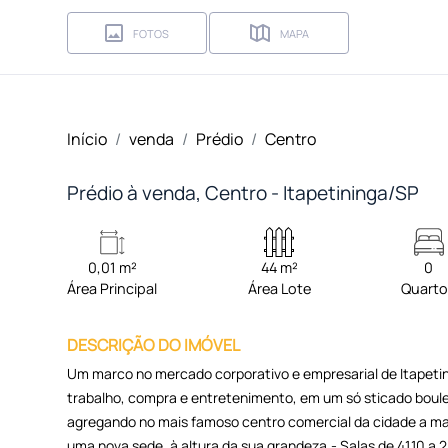
FOTOS
MAPA
Início
venda
Prédio
Centro
Prédio à venda, Centro - Itapetininga/SP
0,01 m²
44 m²
0
Área Principal
Área Lote
Quart
DESCRIÇÃO DO IMÓVEL
Um marco no mercado corporativo e empresarial de Itapetin
trabalho, compra e entretenimento, em um só sticado boul
agregando no mais famoso centro comercial da cidade a mai
uma nova sede, à altura da sua grandeza.- Salas de 41,10 a