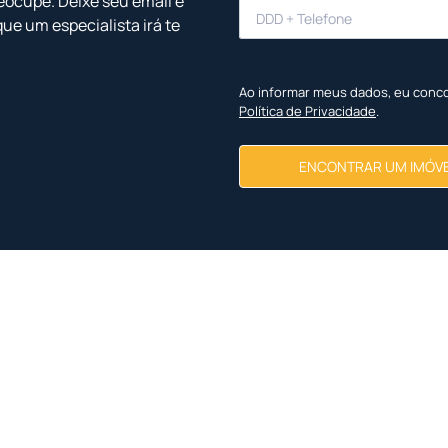
eocupe. Deixe seu email e
que um especialista irá te
Ao informar meus dados, eu conc
Política de Privacidade
.
ENCONTRAR UM IMÓV
Imóveis Similares
<
<
<
<