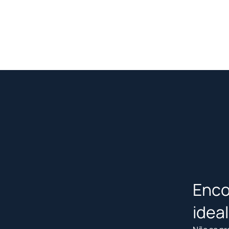
Enco
idea