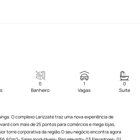
0
1
0
os
Banheiro
Vagas
Suite
inga. O complexo Larizzate traz uma nova experiência de
evard com mais de 25 pontos para comércios e mega lojas,
or torre corporativa da região.O seu negócio encontra agora
 256,60m2- Salas moduláveis- Piso elevado- 03 Elevadores- 01