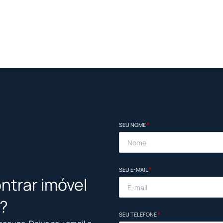
SEU NOME
*
SEU E-MAIL
*
ntrar imóvel
l?
SEU TELEFONE
*