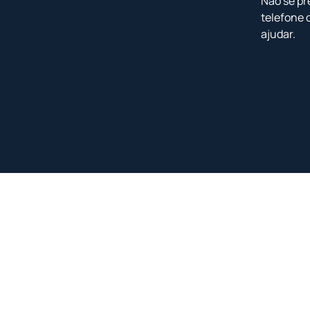
Não se pr
telefone 
ajudar.
<
<
<
<
<
<
<
<