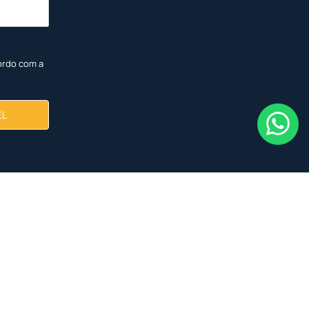
ordo com a
EL
<
<
<
<
<
<
<
<