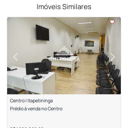
Imóveis Similares
<
<
<
<
<
‹
›
Previous
Next
Centro | Itapetininga
C
Prédio à venda no Centro
P
B