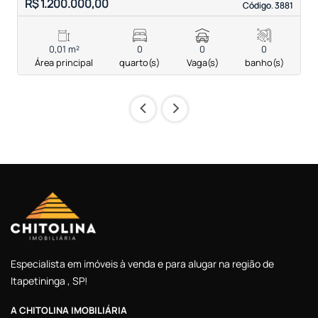
R$ 1.200.000,00
S
Código. 3881
Código. 3881
0,01 m²
0
0
0
Área principal
quarto(s)
Vaga(s)
banho(s)
‹
›
Especialista em imóveis à venda e para alugar na região de
Itapetininga , SP!
A CHITOLINA IMOBILIÁRIA