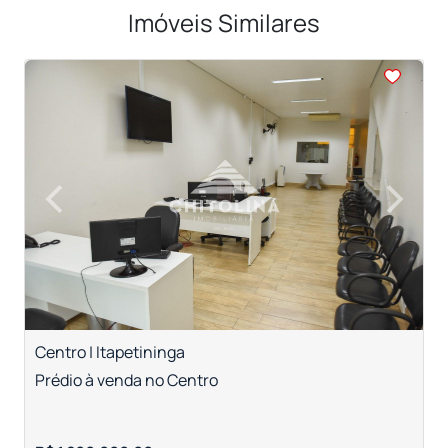
Imóveis Similares
<
<
<
<
<
‹
›
Previous
Next
Centro | Itapetininga
C
Prédio à venda no Centro
P
B