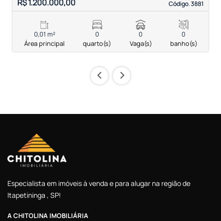
R$ 1.200.000,00
S
Código. 3881
Código. 3881
0,01 m²
0
0
0
Área principal
quarto(s)
Vaga(s)
banho(s)
‹
›
Especialista em imóveis à venda e para alugar na região de
Itapetininga , SP!
A CHITOLINA IMOBILIÁRIA