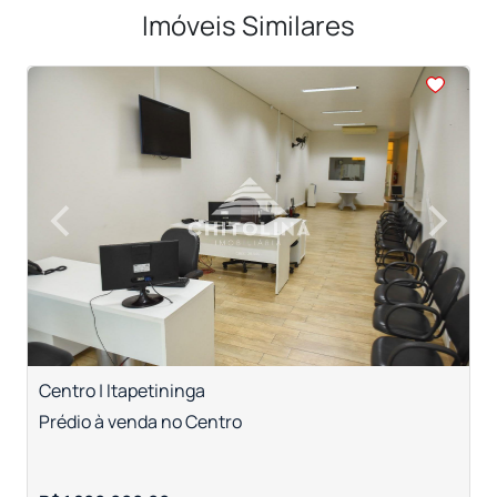
Imóveis Similares
<
<
<
<
<
‹
›
Previous
Next
Centro | Itapetininga
C
Prédio à venda no Centro
P
B