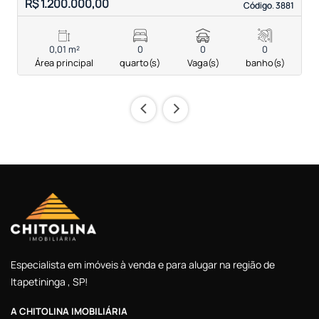
R$ 1.200.000,00
S
Código. 3881
Código. 3881
0,01 m²
0
0
0
Área principal
quarto(s)
Vaga(s)
banho(s)
‹
›
Especialista em imóveis à venda e para alugar na região de
Itapetininga , SP!
A CHITOLINA IMOBILIÁRIA