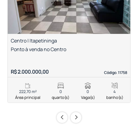
Centro | Itapetininga
C
Ponto à venda no Centro
P
R$ 2.000.000,00
R
Código. 11758
Código. 11758
222,70 m²
0
0
4
Área principal
quarto(s)
Vaga(s)
banho(s)
‹
›