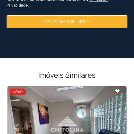
Privacidade
.
ENCONTRAR UM IMÓVEL
Imóveis Similares
<
<
<
<
<
NOVO
‹
›
Previous
Next