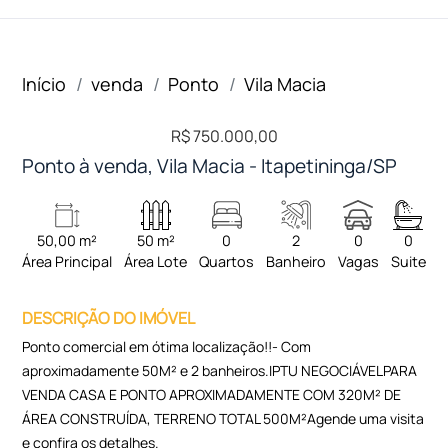
Início
venda
Ponto
Vila Macia
R$ 750.000,00
Ponto à venda, Vila Macia - Itapetininga/SP
50,00 m²
50 m²
0
2
0
0
Área Principal
Área Lote
Quartos
Banheiro
Vagas
Suite
DESCRIÇÃO DO IMÓVEL
Ponto comercial em ótima localização!!- Com
aproximadamente 50M² e 2 banheiros.IPTU NEGOCIÁVELPARA
VENDA CASA E PONTO APROXIMADAMENTE COM 320M² DE
ÁREA CONSTRUÍDA, TERRENO TOTAL 500M²Agende uma visita
e confira os detalhes.