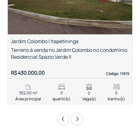
Jardim Colombo | Itapetininga
R
Terreno à venda no Jardim Colombo no condomínio
T
Residencial Spazio Verde II
R$ 430.000,00
R
Código. 11819
Código. 11819
352,00 m²
0
0
0
Área principal
quarto(s)
Vaga(s)
banho(s)
‹
›