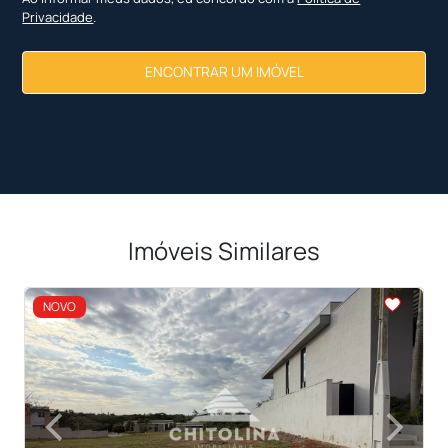
Privacidade
.
ENCONTRAR UM IMÓVEL
Imóveis Similares
<
<
<
<
NOVO
‹
›
Previous
Next