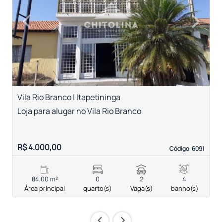
‹
›
Previous
Next
Vila Rio Branco | Itapetininga
V
Loja para alugar no Vila Rio Branco
L
R$ 4.000,00
R
Código. 6091
Código. 6091
84,00 m²
0
2
4
Área principal
quarto(s)
Vaga(s)
banho(s)
‹
›