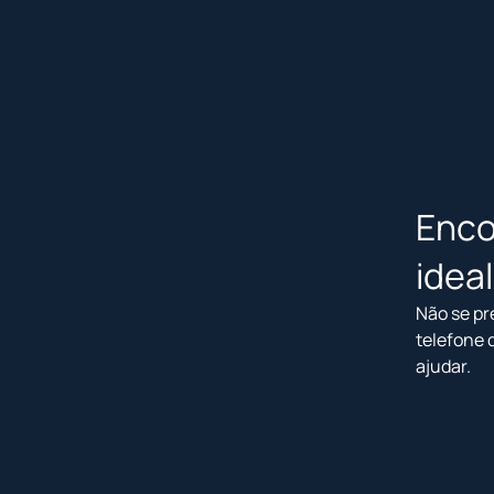
Enco
idea
Não se pr
telefone 
ajudar.