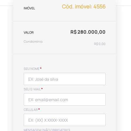
Cód. imóvel: 4556
IMÓVEL
R$ 280.000,00
VALOR
Condomínio
R$ 0,00
SEU NOME
*
SEU E-MAIL
*
CELULAR
*
MENSAGEM (NÃO OBRIGATRIO)