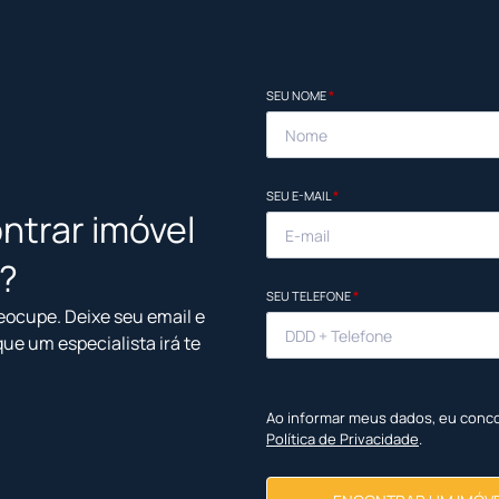
SEU NOME
*
SEU E-MAIL
*
ntrar imóvel
l?
SEU TELEFONE
*
eocupe. Deixe seu email e
que um especialista irá te
Ao informar meus dados, eu conc
Política de Privacidade
.