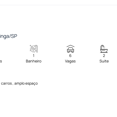
ninga/SP
1
6
2
os
Banheiro
Vagas
Suite
6 carros , amplo espaço