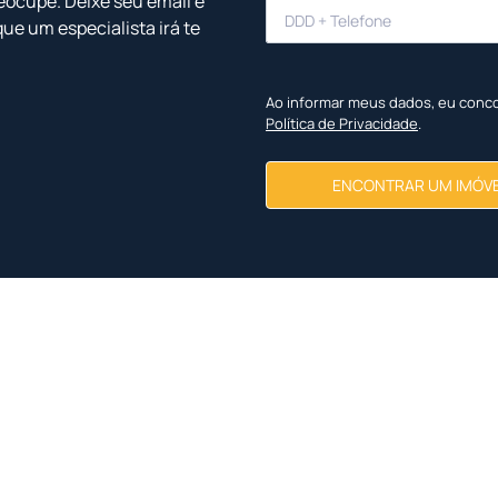
eocupe. Deixe seu email e
que um especialista irá te
Ao informar meus dados, eu conc
Política de Privacidade
.
ENCONTRAR UM IMÓV
Imóveis Similares
<
<
<
<