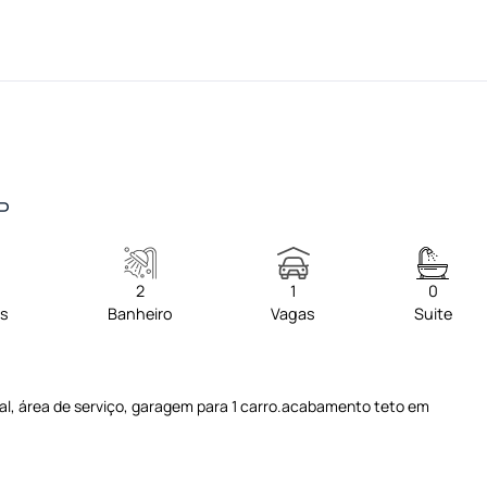
SP
2
1
0
os
Banheiro
Vagas
Suite
cial, área de serviço, garagem para 1 carro.acabamento teto em