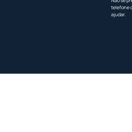
Não se pr
telefone 
ajudar.
<
<
<
<
<
<
<
<