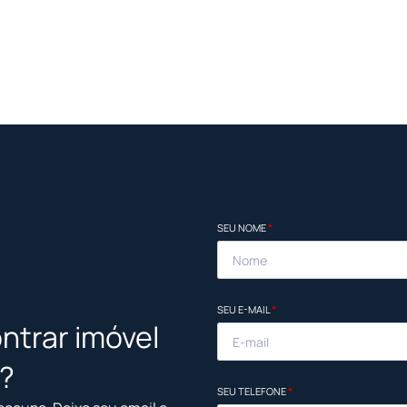
SEU NOME
*
SEU E-MAIL
*
ntrar imóvel
l?
SEU TELEFONE
*