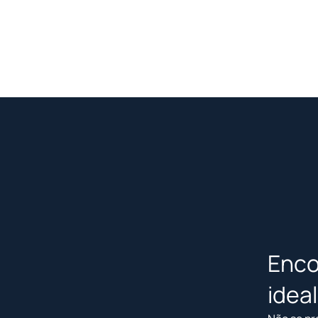
Enco
idea