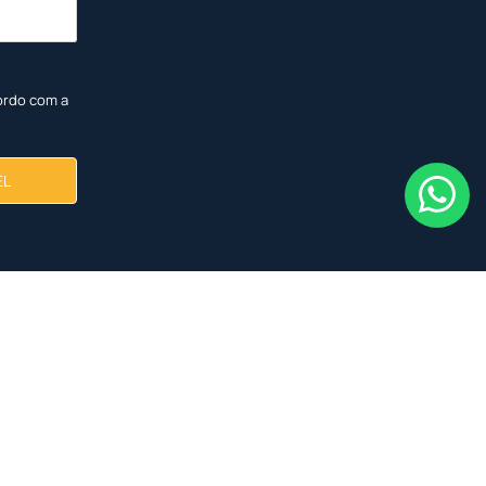
ordo com a
EL
<
<
<
<
<
<
<
<
NOVO
NOVO