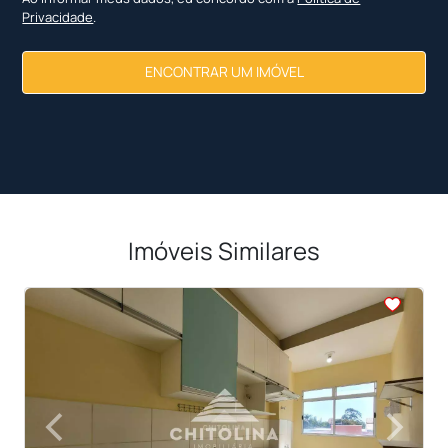
Privacidade
.
ENCONTRAR UM IMÓVEL
Imóveis Similares
<
<
<
<
<
‹
›
Previous
Next