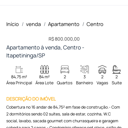
Início
venda
Apartamento
Centro
R$ 800.000,00
Apartamento à venda, Centro -
Itapetininga/SP
84,75 m²
84 m²
2
3
2
2
Área Principal
Área Lote
Quartos
Banheiro
Vagas
Suite
DESCRIÇÃO DO IMÓVEL
Cobertura no 16 andar de 84,75² em fase de construção.- Com
2 dormitórios sendo 02 suítes, sala de estar, cozinha, W.C
social, lavabo, sacada gourmet com churrasqueira e garagem
coberta para 2 carros.- Condomínio oferece pet place, salão de