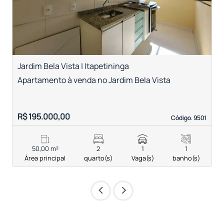
Jardim Bela Vista | Itapetininga
R
Apartamento à venda no Jardim Bela Vista
A
R$ 195.000,00
R
Código. 9501
Código. 9501
50,00 m²
2
1
1
Área principal
quarto(s)
Vaga(s)
banho(s)
‹
›