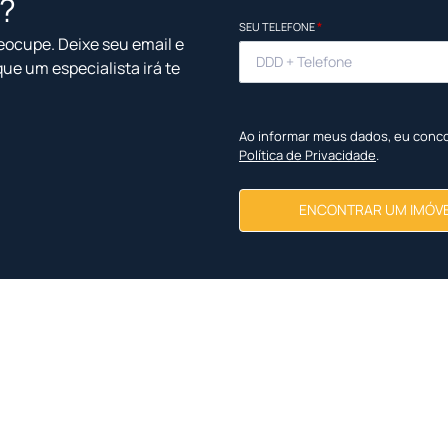
l?
SEU TELEFONE
*
eocupe. Deixe seu email e
que um especialista irá te
Ao informar meus dados, eu conc
Política de Privacidade
.
ENCONTRAR UM IMÓV
Imóveis Similares