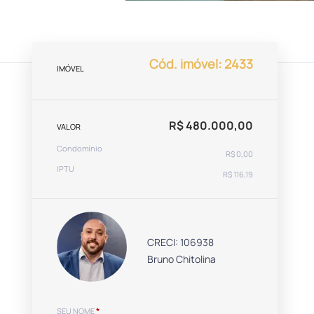
Cód. imóvel: 2433
IMÓVEL
R$ 480.000,00
VALOR
Condomínio
R$ 0,00
IPTU
R$ 116,19
CRECI: 106938
Bruno Chitolina
SEU NOME
*