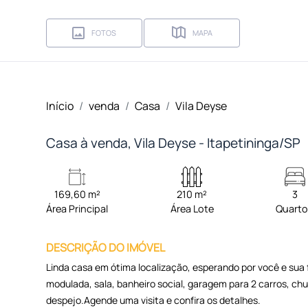
FOTOS
MAPA
Início
venda
Casa
Vila Deyse
Casa à venda, Vila Deyse - Itapetininga/SP
169,60 m²
210 m²
3
Área Principal
Área Lote
Quart
DESCRIÇÃO DO IMÓVEL
Linda casa em ótima localização, esperando por você e sua 
modulada, sala, banheiro social, garagem para 2 carros, chu
despejo.Agende uma visita e confira os detalhes.