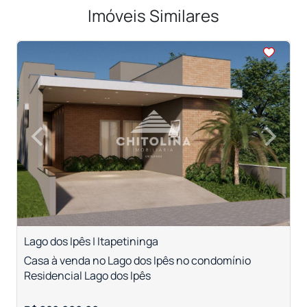
Imóveis Similares
<
<
<
<
<
‹
›
Previous
Next
Lago dos Ipês | Itapetininga
V
Casa à venda no Lago dos Ipês no condomínio
C
Residencial Lago dos Ipês
c