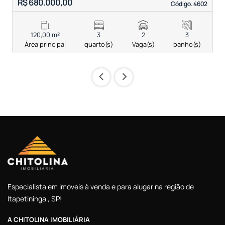
R$ 680.000,00
R
Código. 4602
Código. 4602
120,00 m²
3
2
3
Área principal
quarto(s)
Vaga(s)
banho(s)
‹
›
Especialista em imóveis à venda e para alugar na região de
Itapetininga , SP!
A CHITOLINA IMOBILIÁRIA