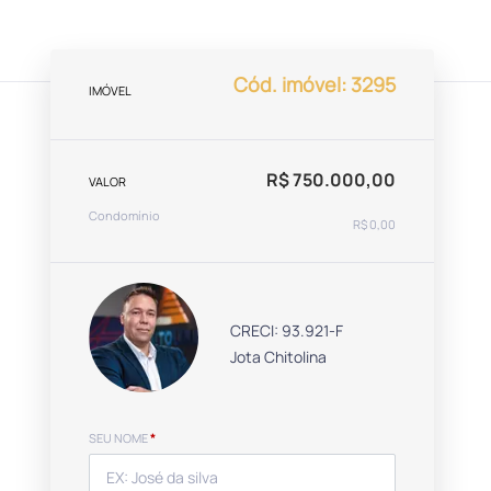
Cód. imóvel: 3295
IMÓVEL
R$ 750.000,00
VALOR
Condomínio
R$ 0,00
CRECI: 93.921-F
Jota Chitolina
SEU NOME
*