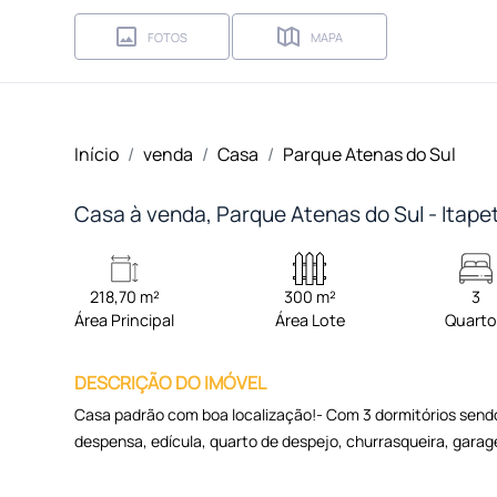
FOTOS
MAPA
Início
venda
Casa
Parque Atenas do Sul
Casa à venda, Parque Atenas do Sul - Itape
218,70 m²
300 m²
3
Área Principal
Área Lote
Quart
DESCRIÇÃO DO IMÓVEL
Casa padrão com boa localização!- Com 3 dormitórios sendo 1 
despensa, edícula, quarto de despejo, churrasqueira, garag