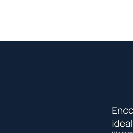
Enco
idea