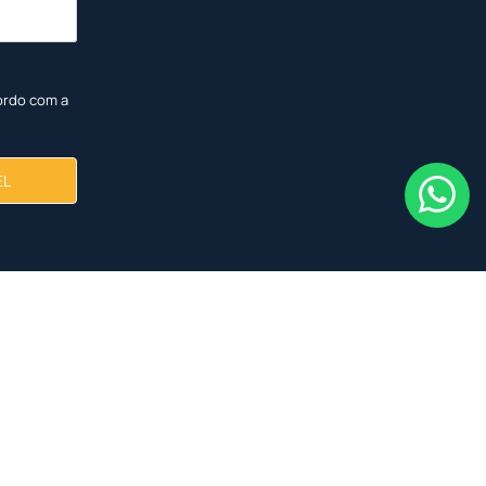
ordo com a
EL
<
<
<
<
<
<
<
<
NOVO
NOVO