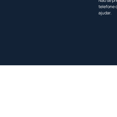
Não se pr
telefone 
ajudar.
<
<
<
<
<
<
<
<