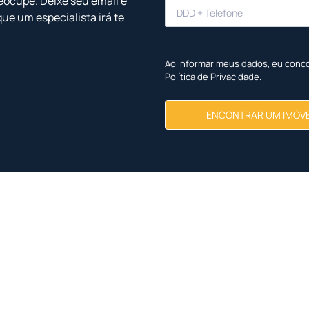
eocupe. Deixe seu email e
que um especialista irá te
Ao informar meus dados, eu conc
Política de Privacidade
.
ENCONTRAR UM IMÓV
Imóveis Similares
<
<
<
<