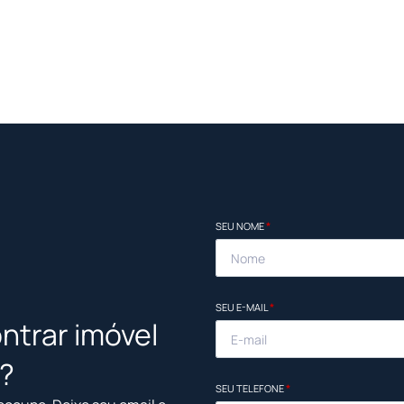
SEU NOME
*
SEU E-MAIL
*
ntrar imóvel
l?
SEU TELEFONE
*