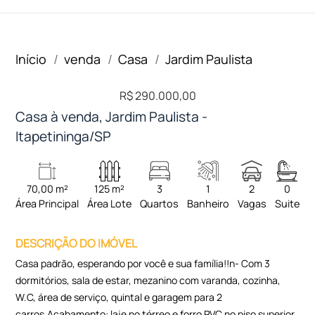
Início
venda
Casa
Jardim Paulista
R$ 290.000,00
Casa à venda, Jardim Paulista -
Itapetininga/SP
70,00 m²
125 m²
3
1
2
0
Área Principal
Área Lote
Quartos
Banheiro
Vagas
Suite
DESCRIÇÃO DO IMÓVEL
Casa padrão, esperando por você e sua família!!n- Com 3
dormitórios, sala de estar, mezanino com varanda, cozinha,
W.C, área de serviço, quintal e garagem para 2
carros.Acabamento: laje no térreo e forro PVC no piso superior,