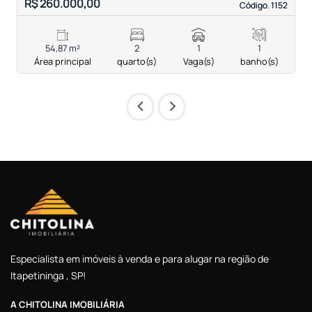
R$ 260.000,00
R
Código. 1152
Código. 1152
54,87 m²
2
1
1
Área principal
quarto(s)
Vaga(s)
banho(s)
‹
›
Especialista em imóveis à venda e para alugar na região de
Itapetininga , SP!
A CHITOLINA IMOBILIÁRIA