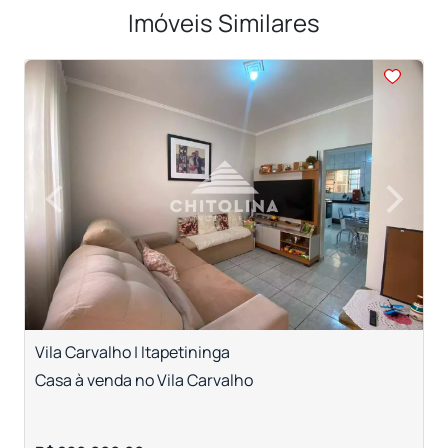
Imóveis Similares
<
<
<
<
<
‹
›
Previous
Next
Vila Carvalho | Itapetininga
V
Casa à venda no Vila Carvalho
C