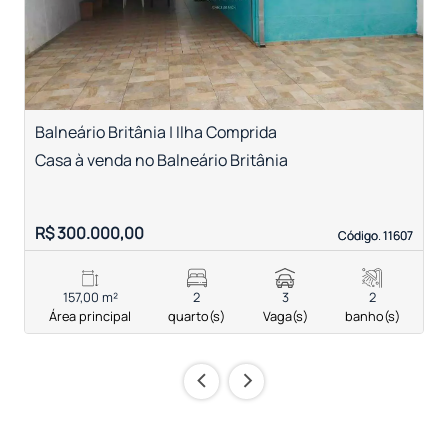
Balneário Britânia | Ilha Comprida
B
Casa à venda no Balneário Britânia
C
R$ 300.000,00
R
Código. 11607
Código. 11607
157,00 m²
2
3
2
Área principal
quarto(s)
Vaga(s)
banho(s)
‹
›