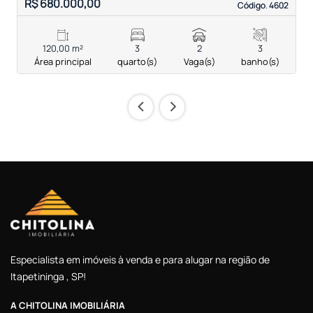
R$ 680.000,00
R
Código. 4602
Código. 4602
120,00 m²
3
2
3
Área principal
quarto(s)
Vaga(s)
banho(s)
‹
›
Especialista em imóveis à venda e para alugar na região de
Itapetininga , SP!
A CHITOLINA IMOBILIÁRIA