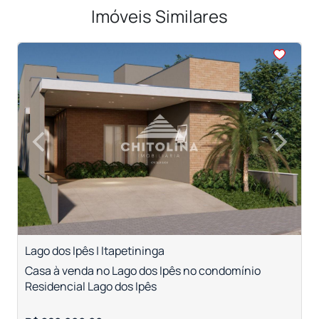
Imóveis Similares
<
<
<
<
<
‹
›
Previous
Next
Lago dos Ipês | Itapetininga
V
Casa à venda no Lago dos Ipês no condomínio
C
Residencial Lago dos Ipês
c