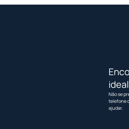
Enco
idea
Não se pr
telefone 
ajudar.