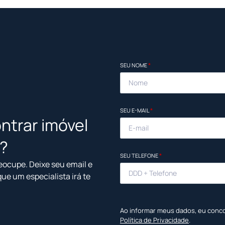
SEU NOME
*
SEU E-MAIL
*
ntrar imóvel
l?
SEU TELEFONE
*
eocupe. Deixe seu email e
que um especialista irá te
Ao informar meus dados, eu conc
Política de Privacidade
.