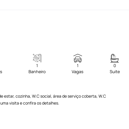
1
1
0
os
Banheiro
Vagas
Suite
e estar, cozinha, W.C social, área de serviço coberta, W.C
ma visita e confira os detalhes.