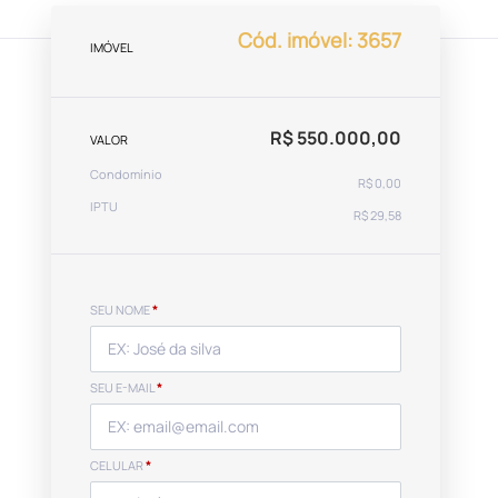
Cód. imóvel: 3657
IMÓVEL
R$ 550.000,00
VALOR
Condomínio
R$ 0,00
IPTU
R$ 29,58
SEU NOME
*
SEU E-MAIL
*
CELULAR
*